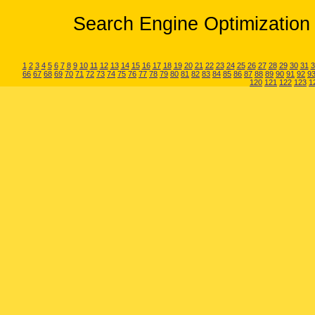
Search Engine Optimization 
1
2
3
4
5
6
7
8
9
10
11
12
13
14
15
16
17
18
19
20
21
22
23
24
25
26
27
28
29
30
31
3
66
67
68
69
70
71
72
73
74
75
76
77
78
79
80
81
82
83
84
85
86
87
88
89
90
91
92
9
120
121
122
123
1