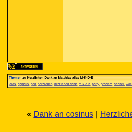
Themen
zu Herzlichen Dank an Matthias alias M-K-D-B
alias
,
applaus
,
gen
,
herzlichen
,
herzlichen dank
,
m-k-d-b
,
party
,
problem
,
schnell
,
woc
«
Dank an cosinus
|
Herzlich