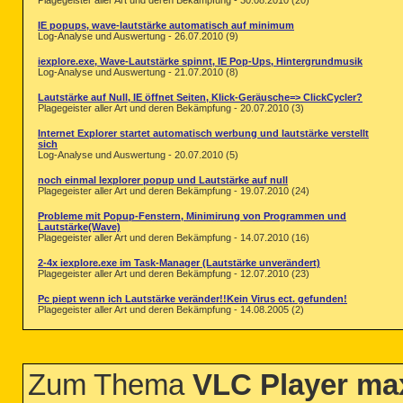
Plagegeister aller Art und deren Bekämpfung - 30.08.2010 (20)
IE popups, wave-lautstärke automatisch auf minimum
Log-Analyse und Auswertung - 26.07.2010 (9)
iexplore.exe, Wave-Lautstärke spinnt, IE Pop-Ups, Hintergrundmusik
Log-Analyse und Auswertung - 21.07.2010 (8)
Lautstärke auf Null, IE öffnet Seiten, Klick-Geräusche=> ClickCycler?
Plagegeister aller Art und deren Bekämpfung - 20.07.2010 (3)
Internet Explorer startet automatisch werbung und lautstärke verstellt
sich
Log-Analyse und Auswertung - 20.07.2010 (5)
noch einmal Iexplorer popup und Lautstärke auf null
Plagegeister aller Art und deren Bekämpfung - 19.07.2010 (24)
Probleme mit Popup-Fenstern, Minimirung von Programmen und
Lautstärke(Wave)
Plagegeister aller Art und deren Bekämpfung - 14.07.2010 (16)
2-4x iexplore.exe im Task-Manager (Lautstärke unverändert)
Plagegeister aller Art und deren Bekämpfung - 12.07.2010 (23)
Pc piept wenn ich Lautstärke veränder!!Kein Virus ect. gefunden!
Plagegeister aller Art und deren Bekämpfung - 14.08.2005 (2)
Zum Thema
VLC Player max