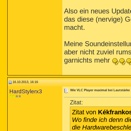
Also ein neues Updat
das diese (nervige) G
macht.
Meine Soundeinstellu
aber nicht zuviel rum
garnichts mehr
16.10.2013, 16:16
HardStylerx3
Wie VLC Player maximal bei Lautstärke
Zitat:
Zitat von
Kékfranko
Wo finde ich denn d
die Hardwarebeschle