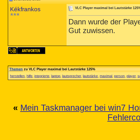
Kékfrankos
VLC Player maximal bei Lautstärke 125
Dann wurde der Playe
Gut zuwissen.
Themen
zu VLC Player maximal bei Lautstärke 125%
herstellen
,
hilfe
,
integrierte
,
laptop
,
lautsprecher
,
lautstärke
,
maximal
,
person
,
player
,
s
«
Mein Taskmanager bei win7 H
Fehlerc