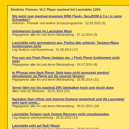
Ähnliche Themen: VLC Player maximal bei Lautstärke 125%
Wie weist man maximal-invasiven DRM (Tagès, SecuROM & Co.) in seine
Schranken?
Antiviren-, Firewall- und andere Schutzprogramme - 12.03.2015 (5)
Unbekannte Geräte im Lautstärke Mixer
Plagegeister aller Art und deren Bekämpfung - 27.12.2014 (3)
Lautstärke geht automatisch aus, Firefox lädt schlecht, Tastatur+Maus
funktionieren nicht
Log-Analyse und Auswertung - 31.08.2014 (17)
Pop ups von Flash Player Updates etc. + Flash Player funktioniert nicht
mehr
Plagegeister aller Art und deren Bekämpfung - 24.07.2014 (8)
in PPopup vom flash Player: Seite kann nicht angezeigt werden!
Aktualisieren sie Player auf die neueste Version!
Plagegeister aller Art und deren Bekämpfung - 26.06.2014 (21)
Server fährt nur bis maximal 20% ladebalken hoch und stockt dann
Alles rund um Windows - 30.01.2014 (24)
Nachdem Start öffnet sich Internet Explorer wiederholt und die Lautstärke
geht nach unten...
Plagegeister aller Art und deren Bekämpfung - 09.01.2014 (19)
Lautstärke-Trojaner nach System Recovery nicht verschwunden
Log-Analyse und Auswertung - 29.02.2012 (12)
Lautstärke geht auf Null (Wave)