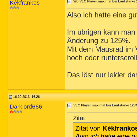
Kékfrankos
Wo VLC Player maximal bei Lautstärke
Also ich hatte eine g
Im übrigen kann man n
Änderung zu 125%.
Mit dem Mausrad im V
hoch oder runterscrol
Das löst nur leider da
16.10.2013, 16:26
Darklord666
VLC Player maximal bei Lautstärke 125
Zitat:
Zitat von
Kékfranko
Also ich hatte eine g