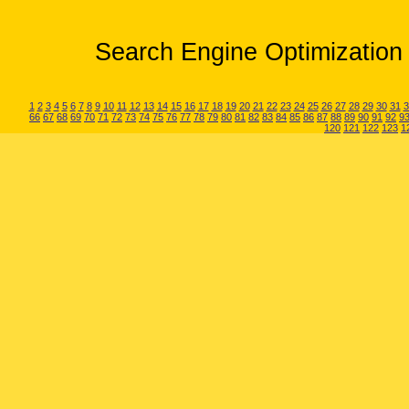
Search Engine Optimization 
1
2
3
4
5
6
7
8
9
10
11
12
13
14
15
16
17
18
19
20
21
22
23
24
25
26
27
28
29
30
31
3
66
67
68
69
70
71
72
73
74
75
76
77
78
79
80
81
82
83
84
85
86
87
88
89
90
91
92
9
120
121
122
123
1