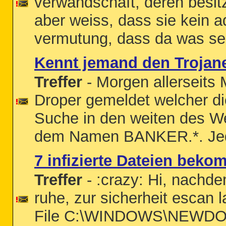
verwandschaft, deren besitz
aber weiss, dass sie kein 
vermutung, dass da was sein
Kennt jemand den Troja
Treffer
- Morgen allerseits
Droper gemeldet welcher di
Suche in den weiten des We
dem Namen BANKER.*. Jedo
7 infizierte Dateien beko
Treffer
- :crazy: Hi, nachde
ruhe, zur sicherheit escan
File C:\WINDOWS\NEWDOT~1