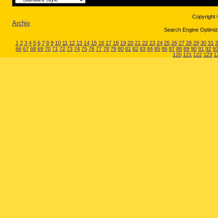
Copyright 
Archiv
Search Engine Optimiza
1
2
3
4
5
6
7
8
9
10
11
12
13
14
15
16
17
18
19
20
21
22
23
24
25
26
27
28
29
30
31
3
66
67
68
69
70
71
72
73
74
75
76
77
78
79
80
81
82
83
84
85
86
87
88
89
90
91
92
9
120
121
122
123
1