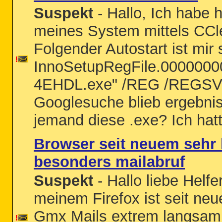
Suspekt
- Hallo, Ich habe 
meines System mittels CCle
Folgender Autostart ist mir
InnoSetupRegFile.00000000
4EHDL.exe" /REG /REGS
Googlesuche blieb ergebnisl
jemand diese .exe? Ich hatte
Browser seit neuem sehr
besonders mailabruf
Suspekt
- Hallo liebe Helfe
meinem Firefox ist seit ne
Gmx Mails extrem langsam.