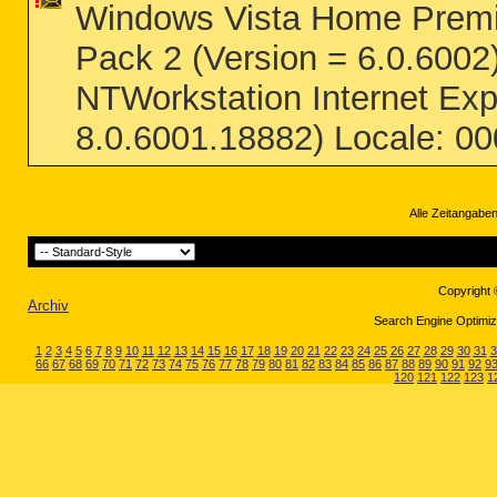
Windows Vista Home Premi
Pack 2 (Version = 6.0.6002)
NTWorkstation Internet Expl
8.0.6001.18882) Locale: 00
Alle Zeitangaben
Copyright 
Archiv
Search Engine Optimiza
1
2
3
4
5
6
7
8
9
10
11
12
13
14
15
16
17
18
19
20
21
22
23
24
25
26
27
28
29
30
31
3
66
67
68
69
70
71
72
73
74
75
76
77
78
79
80
81
82
83
84
85
86
87
88
89
90
91
92
9
120
121
122
123
1