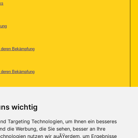
ks
tung
nd deren Bekämpfung
nd deren Bekämpfung
tung
uns wichtig
nd Targeting Technologien, um Ihnen ein besseres
nd die Werbung, die Sie sehen, besser an Ihre
Seite 2 von 4
<
1
2
3
4
>
chnologien nutzen wir auÃŸerdem, um Ergebnisse