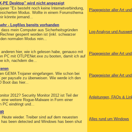
X-PE Desktop" wird nicht angezeigt
ojaner "Es besteht noch keine Internetverbindung,
Plagegeister aller Art u
bgesicherten Modus. Wollte in einem Forumsthema
mir könnte jemand...
ehr - Logfiles bereits vorhanden
m, dass mein Computer aus Sicherheitsgründen
Log-Analyse und Auswer
Rechner gesperrt worden ist (inkl. schwarzer
 den normalen Modus rein...
 anderen hier, wie ich gelesen habe, genauso mit
Plagegeister aller Art u
inen PC mit OTLPENet.exe zu booten, damit ich auf
 ich, nachdem die...
ieren
den GEMA Trojaner eingefangen. Wie schon bei
Plagegeister aller Art u
0€ per paysafe zu überweisen. Wie werde ich den
 Boot das hier...
nitor 2012? Security Monitor 2012 ist Teil der
Anleitungen, FAQs & Lin
t eine weitere Rogue-Malware in Form einer
n PC eindringt und...
OR
. Heute wieder. Treiber sind auf dem neuesten
Alles rund um Windows
lem has been detected and Windows has been shut