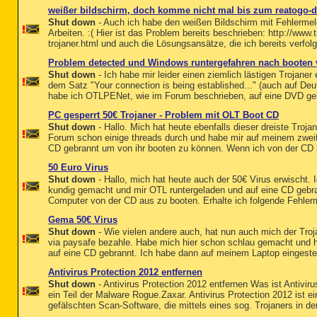
weißer bildschirm, doch komme nicht mal bis zum reatogo-
Shut down
- Auch ich habe den weißen Bildschirm mit Fehlerm
Arbeiten. :( Hier ist das Problem bereits beschrieben: http://www.
trojaner.html und auch die Lösungsansätze, die ich bereits verfol
Problem detected und Windows runtergefahren nach booten
Shut down
- Ich habe mir leider einen ziemlich lästigen Trojaner
dem Satz "Your connection is being established..." (auch auf De
habe ich OTLPENet, wie im Forum beschrieben, auf eine DVD gebr
PC gesperrt 50€ Trojaner - Problem mit OLT Boot CD
Shut down
- Hallo. Mich hat heute ebenfalls dieser dreiste Troja
Forum schon einige threads durch und habe mir auf meinem zwei
CD gebrannt um von ihr booten zu können. Wenn ich von der CD b
50 Euro Virus
Shut down
- Hallo, mich hat heute auch der 50€ Virus erwischt.
kundig gemacht und mir OTL runtergeladen und auf eine CD gebra
Computer von der CD aus zu booten. Erhalte ich folgende Fehler
Gema 50€ Virus
Shut down
- Wie vielen andere auch, hat nun auch mich der Troja
via paysafe bezahle. Habe mich hier schon schlau gemacht und
auf eine CD gebrannt. Ich habe dann auf meinem Laptop eingestell
Antivirus Protection 2012 entfernen
Shut down
- Antivirus Protection 2012 entfernen Was ist Antiviru
ein Teil der Malware Rogue.Zaxar. Antivirus Protection 2012 ist 
gefälschten Scan-Software, die mittels eines sog. Trojaners in de