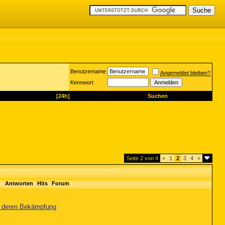
Benutzername
Angemeldet bleiben?
Kennwort
[24h]
Suchen
Seite 2 von 4
<
1
2
3
4
>
Antworten
Hits
Forum
nd deren Bekämpfung