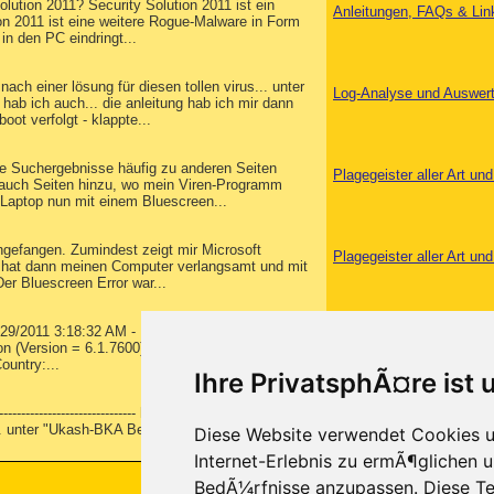
lution 2011? Security Solution 2011 ist ein
Anleitungen, FAQs & Lin
on 2011 ist eine weitere Rogue-Malware in Form
in den PC eindringt...
ach einer lösung für diesen tollen virus... unter
Log-Analyse und Auswer
ab ich auch... die anleitung hab ich mir dann
ot verfolgt - klappte...
le Suchergebnisse häufig zu anderen Seiten
Plagegeister aller Art u
 auch Seiten hinzu, wo mein Viren-Programm
 Laptop nun mit einem Bluescreen...
ngefangen. Zumindest zeigt mir Microsoft
Plagegeister aller Art u
 hat dann meinen Computer verlangsamt und mit
er Bluescreen Error war...
4/29/2011 3:18:32 AM - Run 1 OTL by OldTimer -
Log-Analyse und Auswer
ion (Version = 6.1.7600) - Type = NTWorkstation
ountry:...
Ihre PrivatsphÃ¤re ist 
-------------------------------- huhu ihr, bin auf euer forum
Mülltonne
.. unter "Ukash-BKA Betrug" is der ganze mist
Diese Website verwendet Cookies u
Internet-Erlebnis zu ermÃ¶glichen u
BedÃ¼rfnisse anzupassen. Diese Te