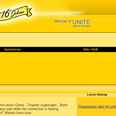
Nachrichten
Hilfe
/
NUB
Letzter Beitrag
b mir einen Gema - Trojaner zugezogen...Beim
Plagegeister aller Art u
ase wait while the connection is beeing
ird" Warten kann man...