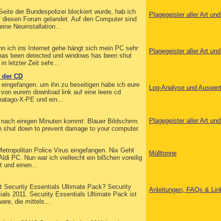
eite der Bundespolizei blockiert wurde, hab ich
Plagegeister aller Art u
auf diesen Forum gelandet. Auf den Computer sind
ne Neuinstallation...
n ich ins Internet gehe hängt sich mein PC sehr
Plagegeister aller Art u
em has been detected und windows has been shut
 letzter Zeit sehr...
n der CD
 eingefangen. um ihn zu beseitigen habe ich eure
Log-Analyse und Auswer
 von eurem download link auf eine leere cd
eatago-X-PE und ein...
Plagegeister aller Art u
t) nach einigen Minuten kommt: Blauer Bildschirm
n shut down to prevent damage to your computer.
tropolitan Police Virus eingefangen. Nix Geht
Mülltonne
di PC. Nun war ich vielleicht ein bißchen voreilig
 und einen...
t Security Essentials Ultimate Pack? Security
Anleitungen, FAQs & Lin
ials 2011. Security Essentials Ultimate Pack ist
re, die mittels...