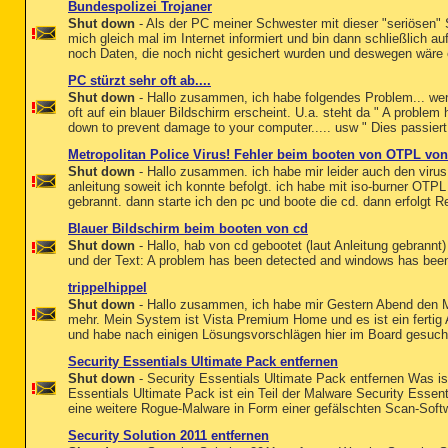
Bundespolizei Trojaner
Shut down
- Als der PC meiner Schwester mit dieser "seriösen" S
mich gleich mal im Internet informiert und bin dann schließlich 
noch Daten, die noch nicht gesichert wurden und deswegen wäre ei
PC stürzt sehr oft ab....
Shut down
- Hallo zusammen, ich habe folgendes Problem... wen
oft auf ein blauer Bildschirm erscheint. U.a. steht da " A probl
down to prevent damage to your computer..... usw " Dies passiert in
Metropolitan Police Virus! Fehler beim booten von OTPL vo
Shut down
- Hallo zusammen. ich habe mir leider auch den virus
anleitung soweit ich konnte befolgt. ich habe mit iso-burner OTPL
gebrannt. dann starte ich den pc und boote die cd. dann erfolgt R
Blauer Bildschirm beim booten von cd
Shut down
- Hallo, hab von cd gebootet (laut Anleitung gebrann
und der Text: A problem has been detected and windows has bee
trippelhippel
Shut down
- Hallo zusammen, ich habe mir Gestern Abend den Me
mehr. Mein System ist Vista Premium Home und es ist ein fertig Al
und habe nach einigen Lösungsvorschlägen hier im Board gesucht
Security Essentials Ultimate Pack entfernen
Shut down
- Security Essentials Ultimate Pack entfernen Was is
Essentials Ultimate Pack ist ein Teil der Malware Security Essent
eine weitere Rogue-Malware in Form einer gefälschten Scan-Softwa
Security Solution 2011 entfernen