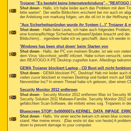
Trojaner "Es besteht keine Internetverbindung" - "REATOGO 
Shut down
- Hallo, ich habe leider auch das Problem mit dem Tr
bitte warten". Der weiße Bildschirm erscheint bei mir auch im a
der Anleitung von markusg folgen, um die otl.txt in der Hoffnung 
"Aus Sicherheitsgründen wurde ihr System (...)" Trojaner & m
Shut down
- Hallo liebe Leute, ich habe auch folgendes Proble
eine kostenpflichtige Sicherheitssoftware/Update braucht und der 
Bildschirm)… irgendwie habe ich es geschafft, dass ich wieder in
'Windows has been shut down' beim Starten von
Shut down
- Hallo, der PC von meinem Bruder, ist wie von vielen
dem Virus 'sbcvvhost_win86' infiziert. Habe schon versucht, se
den REATOGO-X-PE Desktop zugreifen kann. Allerdings bekomme
GEMA Trojaner blockiert Laptop - CD Boot will nicht funktion
Shut down
- GEMA blockiert PC, Desktop! Hab mir leider auch 
vielen zuvor blockiert er meinen Desktop und fordert mich auf 5
Nerventöter los? In einem Thread habe ich gelesen, über einen CD
Security Monitor 2012 entfernen
Shut down
- Security Monitor 2012 entfernen Was ist Security Mo
Security Solution 2011 Malware-Familie. Security Monitor 2012 is
gefälschten Scan-Software, die mittels eines sog. Trojaners in de
Bluescreen STOP: 0x0000007a KERNEL_DATA_INPAGE_ERR
Shut down
- Hallo, Vor einer woche bekam ich einen blue screen
stand. Hier meine errors : (Das erste ist das von heute) A prob
down to prevent damage to your computer.