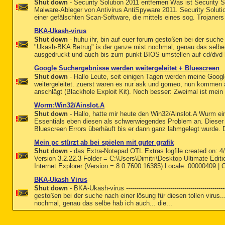
Shut down
- Security Solution 2011 entfernen Was ist Security So
Malware-Ableger von Antivirus AntiSpyware 2011. Security Soluti
einer gefälschten Scan-Software, die mittels eines sog. Trojaners 
BKA-Ukash-virus
Shut down
- huhu ihr, bin auf euer forum gestoßen bei der suche n
"Ukash-BKA Betrug" is der ganze mist nochmal, genau das selbe h
ausgedruckt und auch bis zum punkt BIOS umstellen auf cd/dvd bo
Google Suchergebnisse werden weitergeleitet + Bluescreen
Shut down
- Hallo Leute, seit einigen Tagen werden meine Goog
weitergeleitet. zuerst waren es nur ask und gomeo, nun kommen
anschlägt (Blackhole Exploit Kit). Noch besser: Zweimal ist mein
Worm:Win32/Ainslot.A
Shut down
- Hallo, hatte mir heute den Win32/Ainslot.A Wurm ei
Essentials eben diesen als schwerwiegendes Problem an. Dieser
Bluescreen Errors überhäuft bis er dann ganz lahmgelegt wurde. D
Mein pc stürzt ab bei spielen mit guter grafik
Shut down
- das Extra-Notepad OTL Extras logfile created on: 
Version 3.2.22.3 Folder = C:\Users\Dimitri\Desktop Ultimate Edit
Internet Explorer (Version = 8.0.7600.16385) Locale: 00000409 | C
BKA-Ukash Virus
Shut down
- BKA-Ukash-virus ------------------------------------------------
gestoßen bei der suche nach einer lösung für diesen tollen virus.
nochmal, genau das selbe hab ich auch... die...