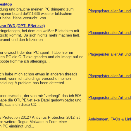
desktop
eldung und brauche meinen PC dringend zum
Plagegeister aller Art u
trojaner-board.de/111836-weisser-bildschirm-
gt habe. Habe versucht, von...
 von DVD (OPTLENet exe)
 eingefangen, bei dem ein weißer Bildschirm mit
Plagegeister aller Art u
utsch) kommt. Da sich nichts mehr machen ließ,
annt und den Infizierten...
ner erwischt der den PC sperrt. Habe hier im
Plagegeister aller Art u
ten PC die OLT.exe geladen und als image auf ne
oote komme ich allerdings...
 Ich habe mich schon etwas in anderen threads
Plagegeister aller Art u
nnt, wenn ich allerdings versuche meinen
meldung: A problem has been detected...
ner erwischt, der von mir "verlangt" das ich 50€
Plagegeister aller Art u
 habe die OTLPENet.exe Datei gedownloadet und
t, das sich diese CD...
s Protection 2012? Antivirus Protection 2012 ist
Anleitungen, FAQs & Lin
eine weitere Rogue-Malware in Form einer
n PC eindringt und...