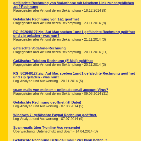
gefälschte Rechnung von Vodaphone mit falschem Link zur angeblichen
.pdf-Rechnung
Plagegeister aller Art und deren Bekämpfung - 18.12.2014 (9)
Gefälschte Rechnung von 1&1 geöffnet
Plagegeister aller Art und deren Bekämpfung - 23.11.2014 (9)
RG_502648127.zip. Auf Mac soeben 1und1 gefälschte Rechnung geöffnet
und zip geladen - was nun?
Plagegeister aller Art und deren Bekämpfung - 21.11.2014 (3)
gefälschte Vodafone-Rechnung
Plagegeister aller Art und deren Bekämpfung - 20.11.2014 (11)
Gefälschte Telekom Rechnung (E-Mail) geöffnet
Plagegeister aller Art und deren Bekämpfung - 20.11.2014 (3)
RG_502648127.zip. Auf Mac soeben 1und1 gefälschte Rechnung geöffnet
und zip geladen - was nun?
Log-Analyse und Auswertung - 20.11.2014 (5)
spam mails von meinem t-online.de email account Virus?
Plagegeister aller Art und deren Bekämpfung - 09.08.2014 (31)
Gefälschte Rechnung geöffnet (rtf Datei)
Log-Analyse und Auswertung - 07.08.2014 (5)
Windows 7: gefälschte Paypal Rechnung geöffnet.
Log-Analyse und Auswertung - 07.07.2014 (9)
Spam-mails über T-online Acc versendet
Überwachung, Datenschutz und Spam - 14.04.2014 (3)
Gefälschte Rechnung Betrugs Email ! Wer kann helfen :(