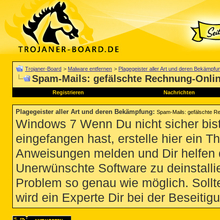
Trojaner-Board
>
Malware entfernen
>
Plagegeister aller Art und deren Bekämpfu
Spam-Mails: gefälschte Rechnung-Onlin
Registrieren
Nachrichten
Plagegeister aller Art und deren Bekämpfung
:
Spam-Mails: gefälschte R
Windows 7 Wenn Du nicht sicher bist
eingefangen hast, erstelle hier ein T
Anweisungen melden und Dir helfen 
Unerwünschte Software zu deinstallie
Problem so genau wie möglich. Sollte
wird ein Experte Dir bei der Beseitigu