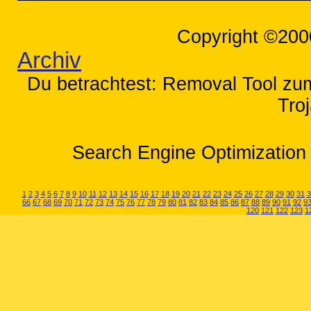
Copyright ©200
Archiv
Du betrachtest: Removal Tool zum
Tro
Search Engine Optimization 
1
2
3
4
5
6
7
8
9
10
11
12
13
14
15
16
17
18
19
20
21
22
23
24
25
26
27
28
29
30
31
3
66
67
68
69
70
71
72
73
74
75
76
77
78
79
80
81
82
83
84
85
86
87
88
89
90
91
92
9
120
121
122
123
1