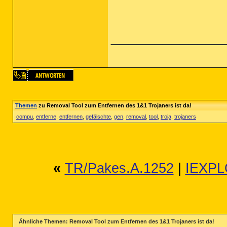
_____________
Themen
zu Removal Tool zum Entfernen des 1&1 Trojaners ist da!
compu
,
entferne
,
entfernen
,
gefälschte
,
gen
,
removal
,
tool
,
troja
,
trojaners
«
TR/Pakes.A.1252
|
IEXPL
Ähnliche Themen: Removal Tool zum Entfernen des 1&1 Trojaners ist da!