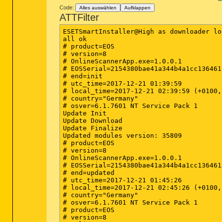
Code:
Alles auswählen
Aufklappen
ATTFilter
ESETSmartInstaller@High as downloader log
all ok

# product=EOS

# version=8

# OnlineScannerApp.exe=1.0.0.1

# EOSSerial=2154380bae41a344b4a1cc136461f
# end=init

# utc_time=2017-12-21 01:39:59

# local_time=2017-12-21 02:39:59 (+0100,
# country="Germany"

# osver=6.1.7601 NT Service Pack 1

Update Init

Update Download

Update Finalize

Updated modules version: 35809

# product=EOS

# version=8

# OnlineScannerApp.exe=1.0.0.1

# EOSSerial=2154380bae41a344b4a1cc136461f
# end=updated

# utc_time=2017-12-21 01:45:26

# local_time=2017-12-21 02:45:26 (+0100,
# country="Germany"

# osver=6.1.7601 NT Service Pack 1

# product=EOS

# version=8
