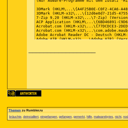
__________________
Themen
zu Rumbler.ru
bräuchte
,
deinstalliert
,
eingefangen
,
gefangen
,
gemerkt
,
hilfe
,
malwarebytes
,
nicht
,
nod