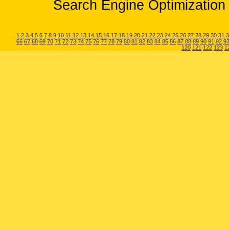
Search Engine Optimization 
1
2
3
4
5
6
7
8
9
10
11
12
13
14
15
16
17
18
19
20
21
22
23
24
25
26
27
28
29
30
31
3
66
67
68
69
70
71
72
73
74
75
76
77
78
79
80
81
82
83
84
85
86
87
88
89
90
91
92
9
120
121
122
123
1