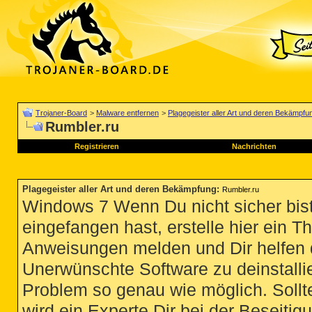
Trojaner-Board
>
Malware entfernen
>
Plagegeister aller Art und deren Bekämpfu
Rumbler.ru
Registrieren
Nachrichten
Plagegeister aller Art und deren Bekämpfung
:
Rumbler.ru
Windows 7 Wenn Du nicht sicher bist
eingefangen hast, erstelle hier ein T
Anweisungen melden und Dir helfen 
Unerwünschte Software zu deinstallie
Problem so genau wie möglich. Sollte
wird ein Experte Dir bei der Beseitigu