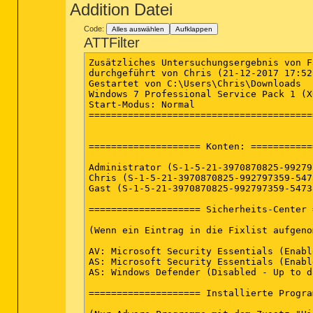
Addition Datei
Code:
Alles auswählen
Aufklappen
ATTFilter
Zusätzliches Untersuchungsergebnis von Farbar Recovery Scan Tool (x64) Version: 17-12-2017
durchgeführt von Chris (21-12-2017 17:52:18)
Gestartet von C:\Users\Chris\Downloads
Windows 7 Professional Service Pack 1 (X64) (2014-10-24 20:19:24)
Start-Modus: Normal
==========================================================


==================== Konten: =============================

Administrator (S-1-5-21-3970870825-992797359-547389470-500 - Administrator - Disabled)
Chris (S-1-5-21-3970870825-992797359-547389470-1000 - Administrator - Enabled) => C:\Users\Chris
Gast (S-1-5-21-3970870825-992797359-547389470-501 - Limited - Enabled)

==================== Sicherheits-Center ========================

(Wenn ein Eintrag in die Fixlist aufgenommen wird, wird er entfernt.)

AV: Microsoft Security Essentials (Enabled - Up to date) {71A27EC9-3DA6-45FC-60A7-004F623C6189}
AS: Microsoft Security Essentials (Enabled - Up to date) {CAC39F2D-1B9C-4A72-5A17-3B3D19BB2B34}
AS: Windows Defender (Disabled - Up to date) {D68DDC3A-831F-4fae-9E44-DA132C1ACF46}

==================== Installierte Programme ======================

(Nur Adware-Programme mit dem Zusatz "Hidden" können in die Fixlist aufgenommen werden, um sie sichtbar zu machen. Die Adware-Programme sollten manuell deinstalliert werden.)

3DMark (HKLM\...\{A4F25B0E-C0F2-4CA6-A481-AC123A0B4D85}) (Version: 1.5.915.0 - Futuremark) Hidden
3DMark (HKLM-x32\...\{12d6e0d7-21d5-4755-9da2-70352c6f7558}) (Version: 1.5.915.0 - Futuremark)
7-Zip 9.20 (HKLM-x32\...\7-Zip) (Version:  - )
ACP Application (HKLM\...\{6BD46891-C9D6-AD70-C500-3018D399E9CD}) (Version: 2017.1102.1434.20 - Advanced Micro Devices, Inc.) Hidden
Acrobat.com (HKLM-x32\...\{77DCDCE3-2DED-62F3-8154-05E745472D07}) (Version: 0.0.0 - Adobe Systems Incorporated) Hidden
Acrobat.com (HKLM-x32\...\com.adobe.mauby.4875E02D9FB21EE389F73B8D1702B320485DF8CE.1) (Version: 1.1.377 - Adobe Systems Incorporated)
Adobe Acrobat Reader DC - Deutsch (HKLM-x32\...\{AC76BA86-7AD7-1031-7B44-AC0F074E4100}) (Version: 18.009.20050 - Adobe Systems Incorporated)
Adobe AIR (HKLM-x32\...\Adobe AIR) (Version: 27.0.0.124 - Adobe Systems Incorporated)
Adobe Creative Cloud (HKLM-x32\...\Adobe Creative Cloud) (Version: 3.9.5.353 - Adobe Systems Incorporated)
Adobe Flash Player 28 NPAPI (HKLM-x32\...\Adobe Flash Player NPAPI) (Version: 28.0.0.126 - Adobe Systems Incorporated)
Adobe Illustrator CC 2017 (HKLM-x32\...\ILST_21_0_0) (Version: 21.0.0 - Adobe Systems Incorporated)
aioscnnr (HKLM-x32\...\{EF53BFAB-4C10-40DB-A82D-9B07111715C6}) (Version: 7.6.13.10 - Your Company Name) Hidden
Amazon Music (HKU\S-1-5-21-3970870825-992797359-547389470-1000\...\Amazon Amazon Music) (Version: 6.1.5.1213 - Amazon Services LLC)
AMD Software (HKLM\...\AMD Catalyst Install Manager) (Version: 17.11.1 - Advanced Micro Devices, Inc.)
APP Shop v1.0.31 (HKLM-x32\...\{90242E9B-BC60-46E3-8EE7-8E953F702280}_is1) (Version: 1.0.31 - ASRock Inc.)
Apple Software Update (HKLM-x32\...\{6956856F-B6B3-4BE0-BA0B-8F495BE32033}) (Version: 2.1.1.116 - Apple Inc.)
Application Profiles (HKLM-x32\...\{51BB3435-5A70-FAB4-2AAB-DFB9B1B209F5}) (Version: 1.00.0000 - Advanced Micro Devices, Inc.)
ASRock App Charger v1.0.6 (HKLM\...\ASRock App Charger_is1) (Version: 1.0.6 - ASRock Inc.)
ASRock SmartConnect v1.0.7 (HKLM\...\ASRock SmartConnect_is1) (Version: 1.0.7 - ASRock Inc.)
ASRock XFast RAM v3.0.3 (HKLM\...\ASRock XFast RAM_is1) (Version:  - ASRock Inc.)
A-Tuning v2.0.271 (HKLM-x32\...\A-Tuning_is1) (Version: 2.0.271 - ASRock Inc.)
BAB STARTER (HKLM-x32\...\{41911A02-50BF-40C8-A0E4-90AD20B164F9}) (Version: 1.0.15 - BAB TECHNOLOGIE GmbH)
Battle.net (HKLM-x32\...\Battle.net) (Version:  - Blizzard Entertainment)
Berker TS RTR Plugin 0.0.1.0 (HKLM-x32\...\{E11AC1A7-2F59-4911-90ED-E0B55D2101D6}) (Version: 0.0.1.0 - Berker GmbH & Co. KG)
BlueStacks App Player (HKLM-x32\...\{AF0D9073-1AE0-4C21-AA70-41294AEFBDFD}) (Version: 2.0.8.5638 - BlueStack Systems, Inc.)
Bonjour (HKLM\...\{B91110FB-33B4-468B-90C2-4D5E8AE3FAE1}) (Version: 2.0.2.0 - Apple Inc.)
Bonjour-Druckdienste (HKLM\...\{0DA20600-6130-443B-9D4B-F30520315FA6}) (Version: 2.0.2.0 - Apple Inc.)
Brother MFL-Pro Suite MFC-J5620DW (HKLM-x32\...\{7FC49664-DAA4-4E7C-ADD0-614ABB43691B}) (Version: 1.0.5.0 - Brother Industries, Ltd.)
C4USelfUpdater (HKLM-x32\...\{48B41C3A-9A92-4B81-B653-C97FEB85C910}) (Version: 1.00.0000 - Your Company Name) Hidden
CCleaner (HKLM\...\CCleaner) (Version: 5.25 - Piriform)
CDBurnerXP (HKLM-x