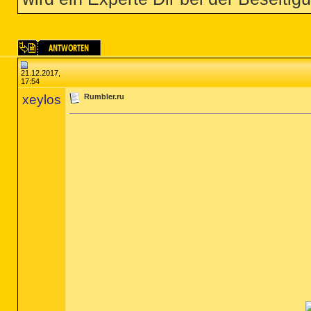
21.12.2017,
17:54
xeylos
Rumbler.ru