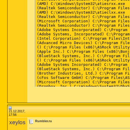
sh=638E412FF1CE902CF65044E9ADA685E6F0000
sh=FDA9FB48B380D1DC479A2941403EF35362F9A
sh=6FD12F3C33DF3B34DEF1614CCC1C33B2785F2
sh=0AB9E9D4E6B69225E7DC91533705328DBDA23
21.12.2017,
17:56
xeylos
Rumbler.ru