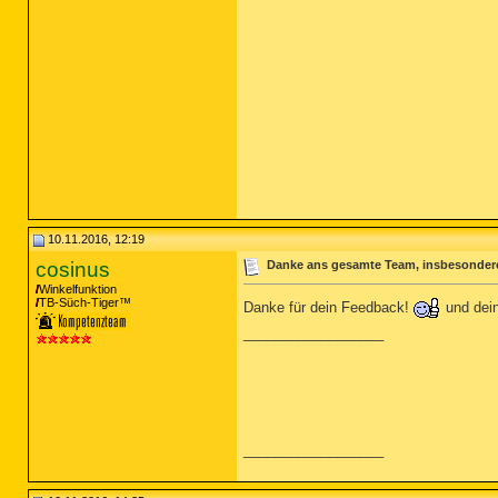
10.11.2016, 12:19
cosinus
Danke ans gesamte Team, insbesonder
Winkelfunktion
TB-Süch-Tiger™
Danke für dein Feedback!
und dei
__________________
__________________