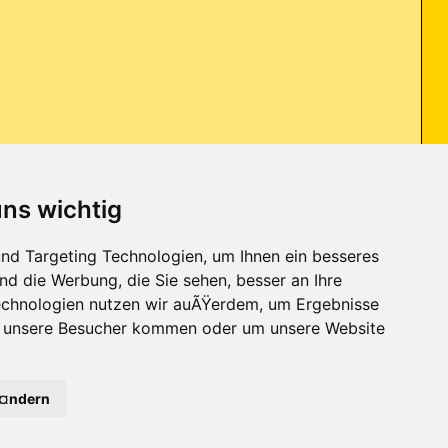
uns wichtig
r geholfen hat. Danke, dass es euch gibt. Eine Spende habe
nd Targeting Technologien, um Ihnen ein besseres
nd die Werbung, die Sie sehen, besser an Ihre
chnologien nutzen wir auÃŸerdem, um Ergebnisse
r unsere Besucher kommen oder um unsere Website
Kontakt
-
Trojaner-Board
-
Archiv
-
Datenschutzerklärung
-
Nach oben
Ã¤ndern
2
63
64
65
66
67
68
69
70
71
72
73
74
75
76
77
78
79
80
81
82
83
84
85
86
87
88
89
90