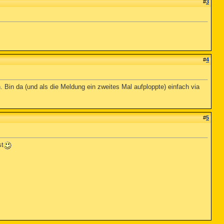
#
3
#
4
Bin da (und als die Meldung ein zweites Mal aufploppte) einfach via
#
5
st