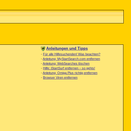
Anleitungen und Tipps
-
Für alle Hilfesuchenden! Was beachten?
-
Anleitung: MyStartSearch.com entfernen
-
Anleitung: WebSearches löschen
-
Hilfe: iStartSurf entfernen – so gehts!
-
Anleitung: Omiga Plus richtig entfernen
-
Browser Viren entfernen