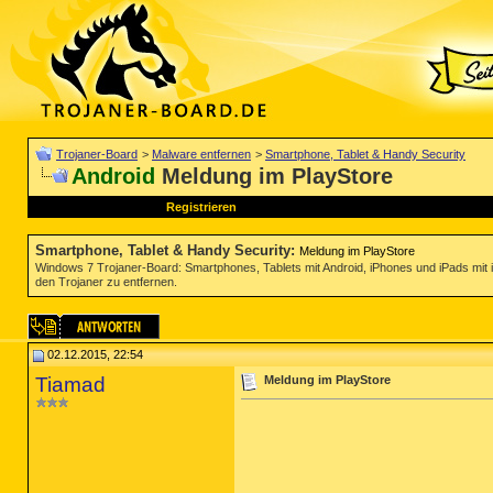
Trojaner-Board
>
Malware entfernen
>
Smartphone, Tablet & Handy Security
Android
Meldung im PlayStore
Registrieren
Smartphone, Tablet & Handy Security
:
Meldung im PlayStore
Windows 7 Trojaner-Board: Smartphones, Tablets mit Android, iPhones und iPads mit
den Trojaner zu entfernen.
02.12.2015, 22:54
Tiamad
Meldung im PlayStore