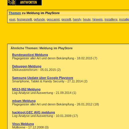
Themen
zu Meldung im PlayStore
eset
,
festgestellt
,
gefunde
,
gescannt
,
gestellt
,
handy
,
heute
,
hinweis
,
installiere
,
installi
Ähnliche Themen: Meldung im PlayStore
Bundespolizei Meldung
Plagegeister aller Art und deren Bekämpfung - 18.02.2015 (7)
Debugger-Meldung
Diskussionsforum - 05.01.2015 (2)
Samsung Update über Google Playstore
Smartphone, Tablet & Handy Security - 27.11.2014 (2)
MS13-052 Meldung
Log-Analyse und Auswertung - 21.09.2014 (1)
mbam Meldung
Plagegeister aller Art und deren Bekämpfung - 26.01.2012 (18)
hacktool.GEC AVG meldung
Log-Analyse und Auswertung - 10.01.2009 (17)
Virus Meldung
Mülltonne - 17.12.2008 (0)