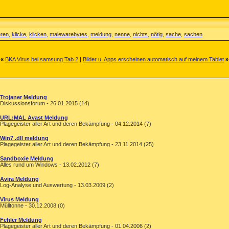
eren
,
klicke
,
klicken
,
malewarebytes
,
meldung
,
nenne
,
nichts
,
nötig
,
sache
,
sachen
«
BKA Virus bei samsung Tab 2
|
Bilder u. Apps erscheinen automatisch auf meinem Tablet
»
Trojaner Meldung
Diskussionsforum - 26.01.2015 (14)
URL:MAL Avast Meldung
Plagegeister aller Art und deren Bekämpfung - 04.12.2014 (7)
Win7 .dll meldung
Plagegeister aller Art und deren Bekämpfung - 23.11.2014 (25)
Sandboxie Meldung
Alles rund um Windows - 13.02.2012 (7)
Avira Meldung
Log-Analyse und Auswertung - 13.03.2009 (2)
Virus Meldung
Mülltonne - 30.12.2008 (0)
Fehler Meldung
Plagegeister aller Art und deren Bekämpfung - 01.04.2006 (2)