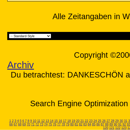
Alle Zeitangaben in W
Copyright ©200
Archiv
Du betrachtest: DANKESCHÖN an J
Search Engine Optimization 
1
2
3
4
5
6
7
8
9
10
11
12
13
14
15
16
17
18
19
20
21
22
23
24
25
26
27
28
29
30
31
3
66
67
68
69
70
71
72
73
74
75
76
77
78
79
80
81
82
83
84
85
86
87
88
89
90
91
92
9
120
121
122
123
1