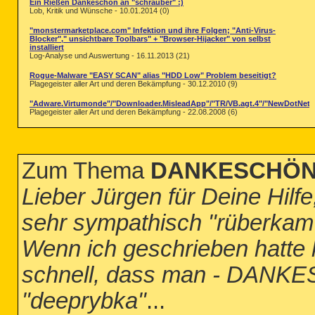
Ein Rießen Dankeschön an "schrauber" :)
Lob, Kritik und Wünsche - 10.01.2014 (0)
"monstermarketplace.com" Infektion und ihre Folgen; "Anti-Virus-
Blocker"," unsichtbare Toolbars" + "Browser-Hijacker" von selbst
installiert
Log-Analyse und Auswertung - 16.11.2013 (21)
Rogue-Malware "EASY SCAN" alias "HDD Low" Problem beseitigt?
Plagegeister aller Art und deren Bekämpfung - 30.12.2010 (9)
"Adware.Virtumonde"/"Downloader.MisleadApp"/"TR/VB.agt.4"/"NewDotNet.A
Plagegeister aller Art und deren Bekämpfung - 22.08.2008 (6)
Zum Thema
DANKESCHÖN an
Lieber Jürgen für Deine Hilfe
sehr sympathisch "rüberka
Wenn ich geschrieben hatt
schnell, dass man - DANKE
"deeprybka"
...