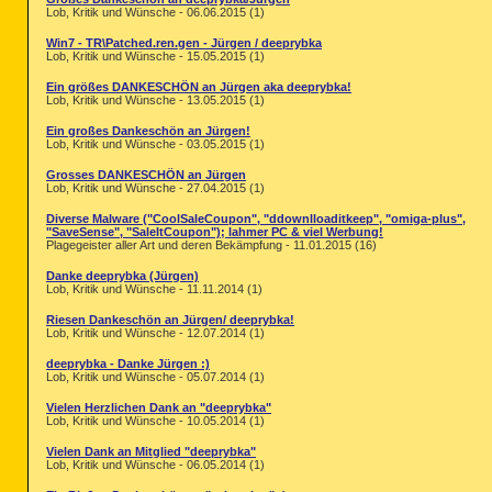
Lob, Kritik und Wünsche - 06.06.2015 (1)
Win7 - TR\Patched.ren.gen - Jürgen / deeprybka
Lob, Kritik und Wünsche - 15.05.2015 (1)
Ein größes DANKESCHÖN an Jürgen aka deeprybka!
Lob, Kritik und Wünsche - 13.05.2015 (1)
Ein großes Dankeschön an Jürgen!
Lob, Kritik und Wünsche - 03.05.2015 (1)
Grosses DANKESCHÖN an Jürgen
Lob, Kritik und Wünsche - 27.04.2015 (1)
Diverse Malware ("CoolSaleCoupon", "ddownlloaditkeep", "omiga-plus",
"SaveSense", "SaleItCoupon"); lahmer PC & viel Werbung!
Plagegeister aller Art und deren Bekämpfung - 11.01.2015 (16)
Danke deeprybka (Jürgen)
Lob, Kritik und Wünsche - 11.11.2014 (1)
Riesen Dankeschön an Jürgen/ deeprybka!
Lob, Kritik und Wünsche - 12.07.2014 (1)
deeprybka - Danke Jürgen :)
Lob, Kritik und Wünsche - 05.07.2014 (1)
Vielen Herzlichen Dank an "deeprybka"
Lob, Kritik und Wünsche - 10.05.2014 (1)
Vielen Dank an Mitglied "deeprybka"
Lob, Kritik und Wünsche - 06.05.2014 (1)