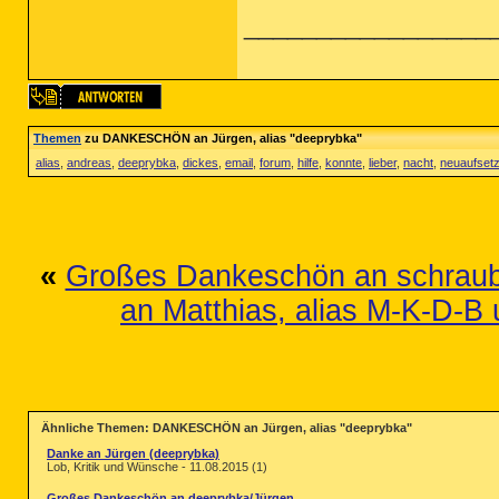
_________________
Themen
zu DANKESCHÖN an Jürgen, alias "deeprybka"
alias
,
andreas
,
deeprybka
,
dickes
,
email
,
forum
,
hilfe
,
konnte
,
lieber
,
nacht
,
neuaufset
«
Großes Dankeschön an schraub
an Matthias, alias M-K-D-B 
Ähnliche Themen: DANKESCHÖN an Jürgen, alias "deeprybka"
Danke an Jürgen (deeprybka)
Lob, Kritik und Wünsche - 11.08.2015 (1)
Großes Dankeschön an deeprybka/Jürgen