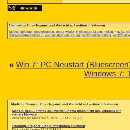
Themen
zu Trovi-Trojaner und Verdacht auf weitere Infektionen
befolgt
,
defogger
,
empfehlungen
,
immer wieder
,
infektionen
,
leitung
,
meldet
,
mozilla
,
moz
win32/installmonetizer.af
,
win32/installmonetizer.aq
,
win32/toolbar.conduit
,
win32/toolba
«
Win 7: PC Neustart (Bluescreen) 
Windows 7: T
Ähnliche Themen: Trovi-Trojaner und Verdacht auf weitere Infektionen
Mac Os 10.10.1 Firefox 34.0 werde Cinema ploos nicht los, Verdacht auf
weitere Malware
Alles rund um Mac OSX & Linux - 12.12.2014 (13)
Spionage-Trojaner: Regin-Infektionen erkennen
Diskussionsforum - 27.11.2014 (1)