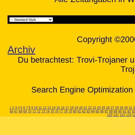
Copyright ©200
Archiv
Du betrachtest: Trovi-Trojaner u
Tro
Search Engine Optimization 
1
2
3
4
5
6
7
8
9
10
11
12
13
14
15
16
17
18
19
20
21
22
23
24
25
26
27
28
29
30
31
3
66
67
68
69
70
71
72
73
74
75
76
77
78
79
80
81
82
83
84
85
86
87
88
89
90
91
92
9
120
121
122
123
1