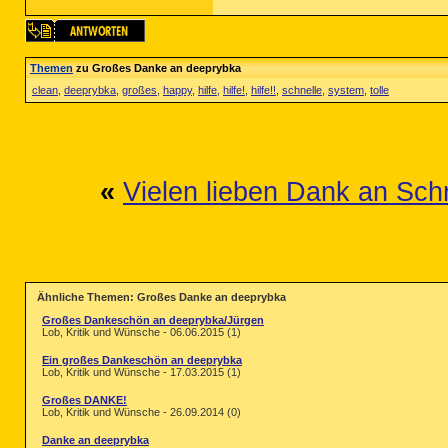
Themen
zu Großes Danke an deeprybka
clean
,
deeprybka
,
großes
,
happy
,
hilfe
,
hilfe!
,
hilfe!!
,
schnelle
,
system
,
tolle
«
Vielen lieben Dank an Sch
Ähnliche Themen: Großes Danke an deeprybka
Großes Dankeschön an deeprybka/Jürgen
Lob, Kritik und Wünsche - 06.06.2015 (1)
Ein großes Dankeschön an deeprybka
Lob, Kritik und Wünsche - 17.03.2015 (1)
Großes DANKE!
Lob, Kritik und Wünsche - 26.09.2014 (0)
Danke an deeprybka