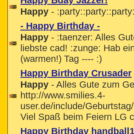
Happy Bday Jazzer!
Happy
- :party::party::party
- Happy Birthday -
Happy
- :taenzer: Alles G
liebste cad! :zunge: Hab e
(warmen!) Tag ---- :)
Happy Birthday Crusader
Happy
- Alles Gute zum Ge
http://www.smilies.4-
user.de/include/Geburtstag
Viel Spaß beim Feiern LG c
Happy Birthday handball