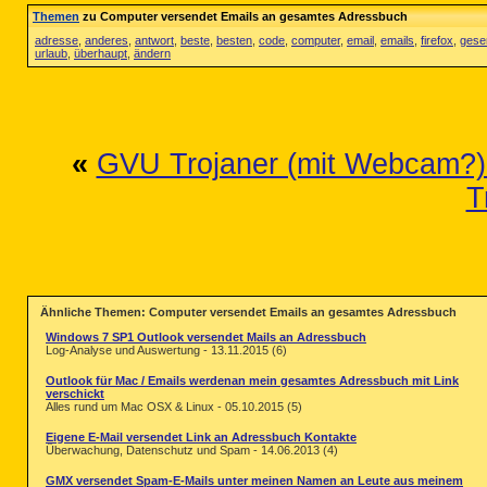
Themen
zu Computer versendet Emails an gesamtes Adressbuch
adresse
,
anderes
,
antwort
,
beste
,
besten
,
code
,
computer
,
email
,
emails
,
firefox
,
gese
urlaub
,
überhaupt
,
ändern
«
GVU Trojaner (mit Webcam?)
T
Ähnliche Themen: Computer versendet Emails an gesamtes Adressbuch
Windows 7 SP1 Outlook versendet Mails an Adressbuch
Log-Analyse und Auswertung - 13.11.2015 (6)
Outlook für Mac / Emails werdenan mein gesamtes Adressbuch mit Link
verschickt
Alles rund um Mac OSX & Linux - 05.10.2015 (5)
Eigene E-Mail versendet Link an Adressbuch Kontakte
Überwachung, Datenschutz und Spam - 14.06.2013 (4)
GMX versendet Spam-E-Mails unter meinen Namen an Leute aus meinem