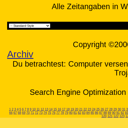
Alle Zeitangaben in W
Copyright ©200
Archiv
Du betrachtest: Computer verse
Tro
Search Engine Optimization 
1
2
3
4
5
6
7
8
9
10
11
12
13
14
15
16
17
18
19
20
21
22
23
24
25
26
27
28
29
30
31
3
66
67
68
69
70
71
72
73
74
75
76
77
78
79
80
81
82
83
84
85
86
87
88
89
90
91
92
9
120
121
122
123
1