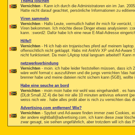
Thema löschen
Vernichten
- Kann ich durch die Administratoren ein im Jan. 20
Hatte nicht darauf geachtet, persönliche Informationen zu editier
Viren sammeln
Vernichten
- Hallo Leute, vermutlich haltet ihr mich für verrückt, 
Viren bekommen. Ich möchte diese Dinger etwas analysieren :conf
kann. :sword2: Dafür habe Ich eine neue E-Mail-Adresse eingericht
Hilfe!!
Vernichten
- Hi ich hab ein trojanisches pferd auf meinem laptop.
offensichtlich nicht geklappt. Habs mit AntiVir XP und Ad-Aware 
nicht funktioniert. Da mein LAptop total langsam arbeitet!! Kann m
netzwerkverbindung
Vernichten
- moin. ich habe leider feststellen müssen, dass ich
wäre wohl format:c auszuführen und die jungs vernichten !das hat
brenner habe und meine dateien nicht sichern kann (5GB), wollte i
Habe eine seuche an bord
Vernichten
- moin moin habe mir wohl was eingehandelt . es hand
(DLdr.Small.JZ.4) die bei mir alle 10 minuten antivirus erkennt (pe
weiss nich wie . habe alles probt aber is nich zu vernichten das din
Advertising.com entfernen! Wie?
Vernichten
- Spybot und Ad-aware finden immer zwei Cookies, ei
der andere eightball@advertising.com, ich kann diese zwar lösc
zwar gesagt, sie seihen ungefährlich, aber trotzdem will ich das 