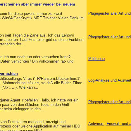
 erscheinen aber immer wieder bei neuem
Plagegeister aller Art u
enn Ihr diese jeweils immer zu zweit
von Win64/GenKryptik MRF Trojaner Vielen Dank im
hon seit Tagen die Zäne aus. Ich das Lenovo
Plagegeister aller Art u
arbeiten. Laut Hersteller gibt es diese Funktion.
terladen der...
was ich nun noch tun oder versuchen kann?
Mülltonne
n Daten vernichten? Bin vollkommen rat- und
vernichten
lüssellungs-Virus ('TR/Ransom.Blocker.hen.1'
Log-Analyse und Auswer
ahnrechung infiziert, so daß alle Bilder, Filme
(*.txt, ...). Wie kann...
ner Agent_r befallen" Hallo, ich hatte vor ein
Plagegeister aller Art u
 paar von den üblichen Tools in den Griff
r beim einloggen in den...
 von Festplatten managed, anzeigt und
Antiviren-, Firewall- un
 Prozess oder welche Applikation auf meiner HDD
immer wieder massive HDD...