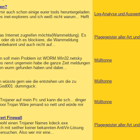
fen?
mir auch schon einige eurer tools heruntergeladen.
Log-Analyse und Auswer
 inet-explorers und ich weiß nicht warum... Helft
as Internet zugreifen möchte(Warnmeldung). Es
Plagegeister aller Art u
n oder ob ich es blockiere, die Warnmeldung
nbekannt und auch nicht auf...
en soll mein Problem ist WORM.WIn32.netsky
Mülltonne
es nervt ungemein habe die ganze Zeit meldungen
en wurm gefunden haben und dabei...
Mülltonne
ich wüsste gern wie die entstehen um die zu
s God001 :dummguck:
 Trojaner auf mein Pc und kann die sch... dinger
Mülltonne
door.Trojan Wäre jemand so nett und würde mir
ert Firewall
wohl einen Trojaner Names kdeck.exe
Plagegeister aller Art u
h mit seither keiner bekannten AntiVir-Lösung
 ersuchen. Also wer mir eine...