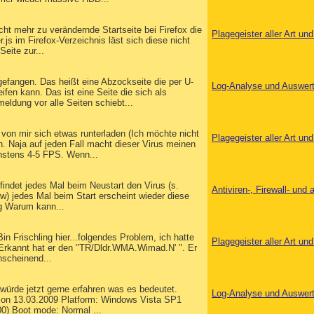
cht mehr zu verändernde Startseite bei Firefox die
Plagegeister aller Art u
js im Firefox-Verzeichnis läst sich diese nicht
eite zur...
gefangen. Das heißt eine Abzockseite die per U-
Log-Analyse und Auswer
fen kann. Das ist eine Seite die sich als
ldung vor alle Seiten schiebt...
von mir sich etwas runterladen (Ich möchte nicht
Plagegeister aller Art u
. Naja auf jeden Fall macht dieser Virus meinen
hstens 4-5 FPS. Wenn...
findet jedes Mal beim Neustart den Virus (s.
Antiviren-, Firewall- un
sw) jedes Mal beim Start erscheint wieder diese
pg Warum kann...
in Frischling hier...folgendes Problem, ich hatte
Plagegeister aller Art u
 Erkannt hat er den "TR/Dldr.WMA.Wimad.N' ". Er
nscheinend...
würde jetzt gerne erfahren was es bedeutet.
Log-Analyse und Auswer
, on 13.03.2009 Platform: Windows Vista SP1
00) Boot mode: Normal ...