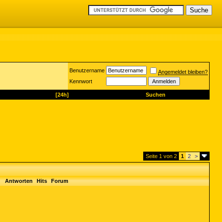
Benutzername
Angemeldet bleiben?
Kennwort
[24h]
Suchen
Seite 1 von 2
1
2
>
Antworten
Hits
Forum