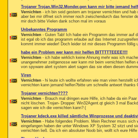
Trojaner Trojan.Win32.Monder.gen kann mir bitte jemand hel
Vernichten
- ich bin seid gestern am trojaner vernichten und hab 
aber bei mir öffnet sich immer noch zwischendurch das fenster des
mir doch bitte Vielen dank schon mal im voraus
Unbekanntes Programm
Vernichten
- Guten Tab! Ich habe ein Programm das immer auf d
ist egal ob ich das programm erlaube auf das Internet zuzugreife
kommt immer wieder! Doch leider ist mir dieses Programm föllig u
habe ein Problem wer kann mir helfen BITTTTTEEEE!!!!
Vernichten
- ich habe wirklich keine Ahnung mehr was ich mach
unangenehmer zeitgenosse wer kann mir beim vernichten helfen 
von spyware alert system alert sagen das sie eben diesen dumm
Viren
Vernichten
- hi leute ich wollte erfahren wie man viren herstellt 
vernichten kann jemand helfen?bitte um schnelle antwort thank
Trojaner vernichten????
Vernichten
- Brauch mal dringen eure Hilfe, ich habe da ein Paar
nicht löschen. Trojan- Dropper. Win32Agent.qt gleich 3 mal Back
sagen wie ich die vernichten kann?:(
Trojaner kdeck.exe killed sämtliche Winprozesse und deaktivi
Vernichten
- Habe folgendes Problem. Mein Rechner muss sich 
eingefangen haben der unter Windows XP System 32 sitzt und sic
vernichten ließ. Da ich ein absoluter Noob bin, wollt ich eure Hilfe