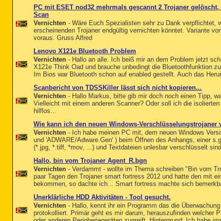
PC mit ESET nod32 mehrmals gescannt 2 Trojaner gelöscht,
Scan
Vernichten
- Wäre Euch Spezialisten sehr zu Dank verpflichtet, w
erscheinenden Trojaner endgültig vernichten könntet. Variante 
voraus. Gruss Alfred
Lenovo X121e Bluetooth Problem
Vernichten
- Hallo an alle. Ich beiß mir an dem Problem jetzt sc
X121e Think Oad und brauche unbedingt die Bluetoothfunktion zum 
Im Bios war Bluetooth schon auf enabled gestellt. Auch das Herun
Scanbericht von TDSSKiller lässt sich nicht kopieren...
Vernichten
- Hallo Markus, bitte gib mir doch noch einen Tipp, 
Vielleicht mit einem anderen Scanner? Oder soll ich die isolierte
hilflos...
Wie kann ich den neuen Windows-Verschlüsselungstrojaner 
Vernichten
- Ich habe meinen PC mit, dem neuen Windows Versch
und 'ADWARE/Adware.Gen' ) beim Öffnen des Anhangs, einer s.g. M
(*.jpg, *.tiff, *mov, ...) und Textdateien unlesbar verschlüsselt sind 
Hallo, bin vom Trojaner Agent_R.bgn
Vernichten
- Verdammt - wollte im Thema schreiben "Bin vom Troja
paar Tagen den Trojaner smart fortress 2012 und hatte den mit ein
bekommen, so dachte ich... Smart fortress machte sich bemerkba
Unerklärliche HDD Aktivitäten - Tool gesucht.
Vernichten
- Hallo, kennt ihr ein Programm das die Überwachung
protokolliert. Primär geht es mir darum, herauszufinden welcher
oder anderen Peripheriegeräten zugreift. Hintergrund: Ich habe 