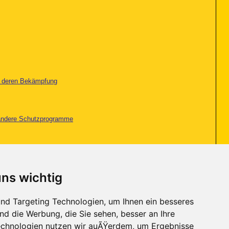
nd deren Bekämpfung
d andere Schutzprogramme
nd deren Bekämpfung
uns wichtig
nd deren Bekämpfung
nd Targeting Technologien, um Ihnen ein besseres
nd die Werbung, die Sie sehen, besser an Ihre
Seite 1 von 2
1
2
>
chnologien nutzen wir auÃŸerdem, um Ergebnisse