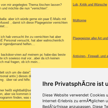
Lob, Kritik und Wünsche
05 von mir angelegtes Thema löschen lassen?
en und möchte die nun "vernichten".
:balla: aber ich würde gerne ein paar E-Mails mit
Mülltonne
used: , damit ich diese Plagegeister vernichten
et:...
 ich hab versucht ihn zu vernichten hat aber
Plagegeister aller Art u
SE Personal versucht, hat aber wahrscheinlich
ir irgendjemand helfen....
 2 backdoor-viren auf meinem pc habe-das beste
Antiviren-, Firewall- un
te ich sowieso mal vor...aber da ich keinen
ch mal fragen, ob ich mein...
elt sich um die datei"125016.exe"
Plagegeister aller Art u
rsonal antiv.) dieses ding soll mich :lmaa: und ich
g . über rat und hilfe...
Ihre PrivatsphÃ¤re ist 
ner heißt eightball@servedby.advertising.com und
Plagegeister aller Art u
hen, aber sie kommen immer wieder. Mir wurde
Diese Website verwendet Cookies u
Programm finden, was die...
Internet-Erlebnis zu ermÃ¶glichen u
BedÃ¼rfnisse anzupassen. Diese Te