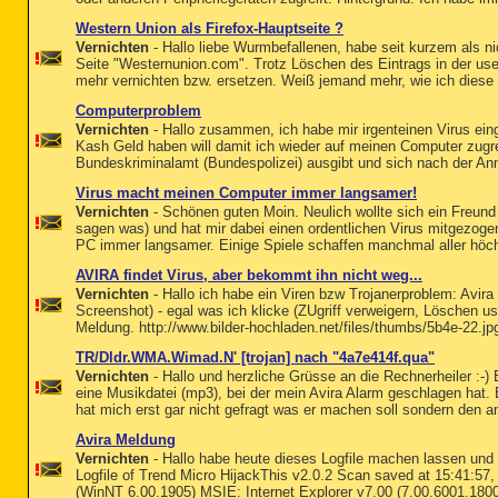
Western Union als Firefox-Hauptseite ?
Vernichten
- Hallo liebe Wurmbefallenen, habe seit kurzem als ni
Seite "Westernunion.com". Trotz Löschen des Eintrags in der user.
mehr vernichten bzw. ersetzen. Weiß jemand mehr, wie ich diese S
Computerproblem
Vernichten
- Hallo zusammen, ich habe mir irgenteinen Virus ein
Kash Geld haben will damit ich wieder auf meinen Computer zugrei
Bundeskriminalamt (Bundespolizei) ausgibt und sich nach der Anme
Virus macht meinen Computer immer langsamer!
Vernichten
- Schönen guten Moin. Neulich wollte sich ein Freund 
sagen was) und hat mir dabei einen ordentlichen Virus mitgezogen
PC immer langsamer. Einige Spiele schaffen manchmal aller höc
AVIRA findet Virus, aber bekommt ihn nicht weg...
Vernichten
- Hallo ich habe ein Viren bzw Trojanerproblem: Avira 
Screenshot) - egal was ich klicke (ZUgriff verweigern, Löschen u
Meldung. http://www.bilder-hochladen.net/files/thumbs/5b4e-22.j
TR/Dldr.WMA.Wimad.N' [trojan] nach "4a7e414f.qua"
Vernichten
- Hallo und herzliche Grüsse an die Rechnerheiler :-) B
eine Musikdatei (mp3), bei der mein Avira Alarm geschlagen hat.
hat mich erst gar nicht gefragt was er machen soll sondern den a
Avira Meldung
Vernichten
- Hallo habe heute dieses Logfile machen lassen und 
Logfile of Trend Micro HijackThis v2.0.2 Scan saved at 15:41:57
(WinNT 6.00.1905) MSIE: Internet Explorer v7.00 (7.00.6001.180