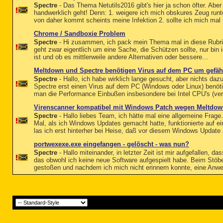
Spectre
- Das Thema Netutils2016 gibt's hier ja schon öfter. Abe
handwerklich geht! Denn: 1. weigere ich mich obskures Zeug runter
von daher kommt scheints meine Infektion 2. sollte ich mich mal 
Chrome / Sandboxie Problem
Spectre
- Hi zusammen, ich pack mein Thema mal in diese Rubrik
geht zwar eigentlich um eine Sache, die Schützen sollte, nur bin 
ist und ob es mittlerweile andere Alternativen oder bessere...
Meltdown und Spectre benötigen Virus auf dem PC um gefähr
Spectre
- Hallo, ich habe wirklich lange gesucht, aber nichts daz
Spectre erst einen Virus auf dem PC (Windows oder Linux) benöti
man die Performance Einbußen insbesondere bei Intel CPU's (ver
Virenscanner kompatibel mit Windows Patch wegen Meltdow
Spectre
- Hallo liebes Team, ich hätte mal eine allgemeine Frage
Mal, als ich Windows Updates gemacht hatte, funktionierte auf e
las ich erst hinterher bei Heise, daß vor diesem Windows Update 
portwexexe.exe eingefangen - gelöscht - was nun?
Spectre
- Hallo miteinander, in letzter Zeit ist mir aufgefallen, 
das obwohl ich keine neue Software aufgespielt habe. Beim Stöbe
gestoßen und nachdem ich mich nicht erinnern konnte, eine Anw