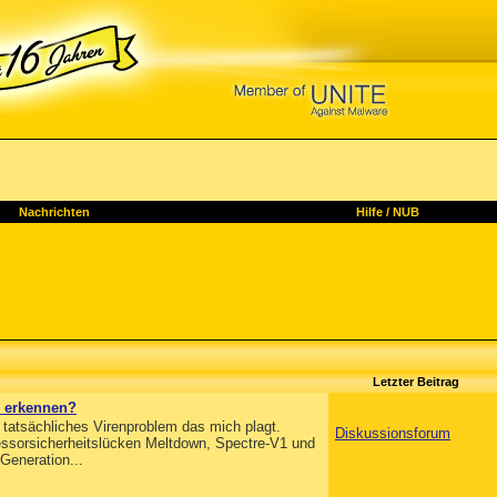
Nachrichten
Hilfe
/
NUB
Letzter Beitrag
S erkennen?
tatsächliches Virenproblem das mich plagt.
Diskussionsforum
zessorsicherheitslücken Meltdown, Spectre-V1 und
Generation...