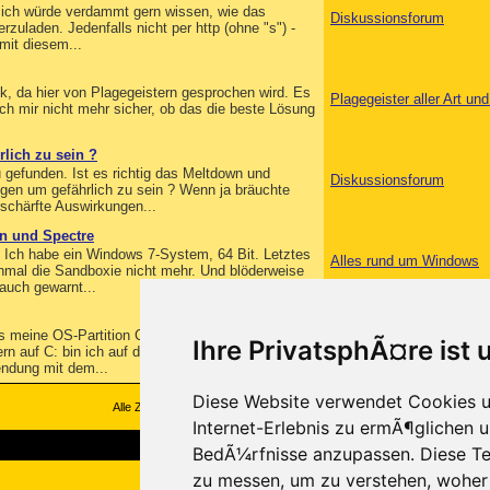
r ich würde verdammt gern wissen, wie das
Diskussionsforum
zuladen. Jedenfalls nicht per http (ohne "s") -
mit diesem...
, da hier von Plagegeistern gesprochen wird. Es
Plagegeister aller Art u
ich mir nicht mehr sicher, ob das die beste Lösung
lich zu sein ?
u gefunden. Ist es richtig das Meltdown und
Diskussionsforum
gen um gefährlich zu sein ? Wenn ja bräuchte
schärfte Auswirkungen...
n und Spectre
. Ich habe ein Windows 7-System, 64 Bit. Letztes
Alles rund um Windows
inmal die Sandboxie nicht mehr. Und blöderweise
auch gewarnt...
dass meine OS-Partition C: immer kleiner wurde und
Plagegeister aller Art u
Ihre PrivatsphÃ¤re ist 
rn auf C: bin ich auf den Ordner portwexexe.exe
endung mit dem...
Diese Website verwendet Cookies u
Alle Zeitangaben in WEZ +1. Es ist jetzt
09:25
Uhr.
Internet-Erlebnis zu ermÃ¶glichen u
BedÃ¼rfnisse anzupassen. Diese Te
zu messen, um zu verstehen, wohe
Copyright ©2000-2026, Trojaner-Board