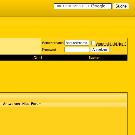
Benutzername
Angemeldet bleiben?
Kennwort
[24h]
Suchen
Antworten
Hits
Forum