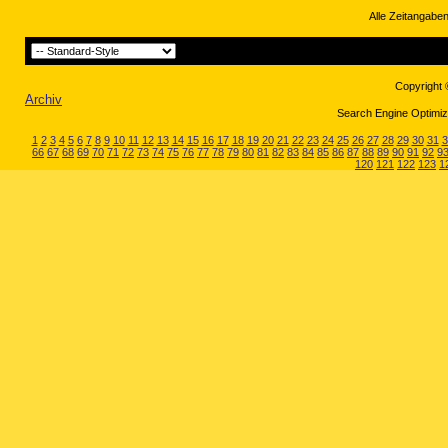
Alle Zeitangaben
Copyright 
Archiv
Search Engine Optimiza
1
2
3
4
5
6
7
8
9
10
11
12
13
14
15
16
17
18
19
20
21
22
23
24
25
26
27
28
29
30
31
3
66
67
68
69
70
71
72
73
74
75
76
77
78
79
80
81
82
83
84
85
86
87
88
89
90
91
92
9
120
121
122
123
1