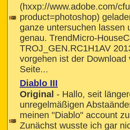
(hxxp://www.adobe.com/cfu
product=photoshop) geladen
ganze untersuchen lassen u
genau. TrendMicro-HouseCa
TROJ_GEN.RC1H1AV 201302
vorgehen ist der Download
Seite...
Diablo III
Original
- Hallo, seit länger
unregelmäßigen Abstaänden
meinen "Diablo" account zu 
Zunächst wusste ich gar ni