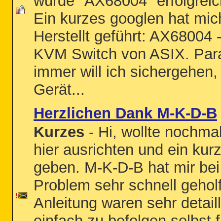
wurde "AX68004" erfolgreich 
Ein kurzes googlen hat mi
Herstellt geführt: AX68004 
KVM Switch von ASIX. Par
immer will ich sichergehen,
Gerät...
Herzlichen Dank M-K-D-B
Kurzes
- Hi, wollte nochm
hier ausrichten und ein ku
geben. M-K-D-B hat mir be
Problem sehr schnell gehol
Anleitung waren sehr detaill
einfach zu befolgen selbst