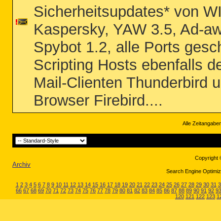
Sicherheitsupdates* von W
Kaspersky, YAW 3.5, Ad-aw
Spybot 1.2, alle Ports gesch
Scripting Hosts ebenfalls de
Mail-Clienten Thunderbird u
Browser Firebird....
Alle Zeitangaben
Copyright 
Archiv
Search Engine Optimiza
1
2
3
4
5
6
7
8
9
10
11
12
13
14
15
16
17
18
19
20
21
22
23
24
25
26
27
28
29
30
31
3
66
67
68
69
70
71
72
73
74
75
76
77
78
79
80
81
82
83
84
85
86
87
88
89
90
91
92
9
120
121
122
123
1