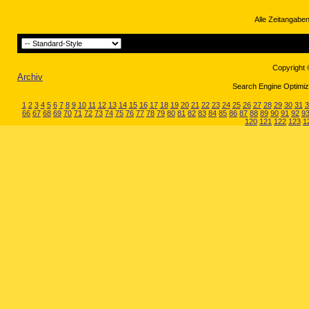
Alle Zeitangaben
Copyright 
Archiv
Search Engine Optimiza
1
2
3
4
5
6
7
8
9
10
11
12
13
14
15
16
17
18
19
20
21
22
23
24
25
26
27
28
29
30
31
3
66
67
68
69
70
71
72
73
74
75
76
77
78
79
80
81
82
83
84
85
86
87
88
89
90
91
92
9
120
121
122
123
1