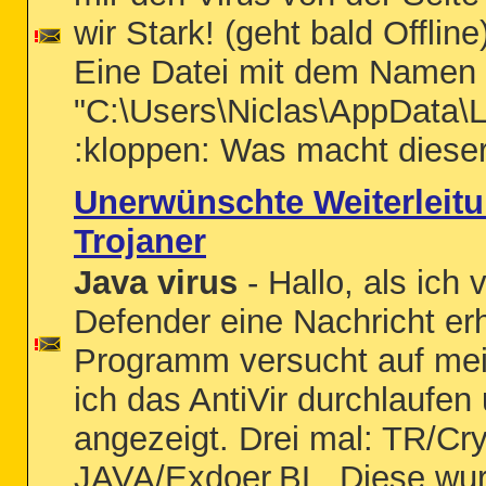
wir Stark! (geht bald Offlin
Eine Datei mit dem Namen 
"C:\Users\Niclas\AppData\L
:kloppen: Was macht dieser V
Unerwünschte Weiterleitu
Trojaner
Java virus
- Hallo, als ich
Defender eine Nachricht er
Programm versucht auf mei
ich das AntiVir durchlaufe
angezeigt. Drei mal: TR/C
JAVA/Exdoer.BL. Diese wur