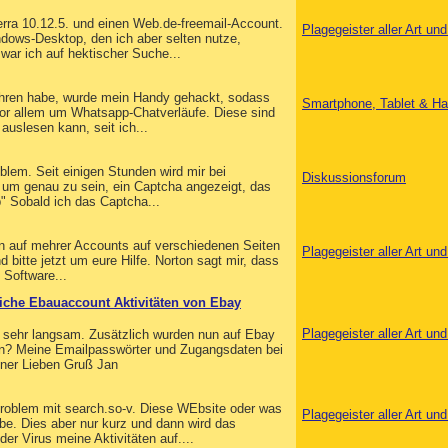
erra 10.12.5. und einen Web.de-freemail-Account.
Plagegeister aller Art u
dows-Desktop, den ich aber selten nutze,
war ich auf hektischer Suche...
ahren habe, wurde mein Handy gehackt, sodass
Smartphone, Tablet & Ha
vor allem um Whatsapp-Chatverläufe. Diese sind
auslesen kann, seit ich...
oblem. Seit einigen Stunden wird mir bei
Diskussionsforum
 um genau zu sein, ein Captcha angezeigt, das
p" Sobald ich das Captcha...
en auf mehrer Accounts auf verschiedenen Seiten
Plagegeister aller Art u
 bitte jetzt um eure Hilfe. Norton sagt mir, dass
 Software...
iche Ebauaccount Aktivitäten von Ebay
Plagegeister aller Art u
C sehr langsam. Zusätzlich wurden nun auf Ebay
gen? Meine Emailpasswörter und Zugangsdaten bei
hner Lieben Gruß Jan
Problem mit search.so-v. Diese WEbsite oder was
Plagegeister aller Art u
be. Dies aber nur kurz und dann wird das
r Virus meine Aktivitäten auf....