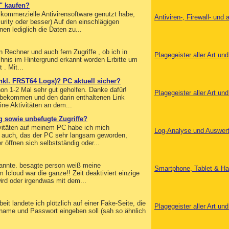
w" kaufen?
kommerzielle Antivirensoftware genutzt habe,
Antiviren-, Firewall- un
curity oder besser) Auf den einschlägigen
en lediglich die Daten zu...
n Rechner und auch fern Zugriffe , ob ich in
Plagegeister aller Art u
chnis im Hintergrund erkannt worden Erbitte um
 . Mit...
nkl. FRST64 Logs)? PC aktuell sicher?
on 1-2 Mal sehr gut geholfen. Danke dafür!
Plagegeister aller Art u
 bekommen und den darin enthaltenen Link
ine Aktivitäten an dem...
g sowie unbefugte Zugriffe?
tivitäten auf meinem PC habe ich mich
Log-Analyse und Auswer
t auch, das der PC sehr langsam geworden,
 öffnen sich selbstständig oder...
 kannte. besagte person weiß meine
Smartphone, Tablet & Ha
 Icloud war die ganze!! Zeit deaktiviert einzige
ird oder irgendwas mit dem...
it landete ich plötzlich auf einer Fake-Seite, die
Plagegeister aller Art u
rname und Passwort eingeben soll (sah so ähnlich