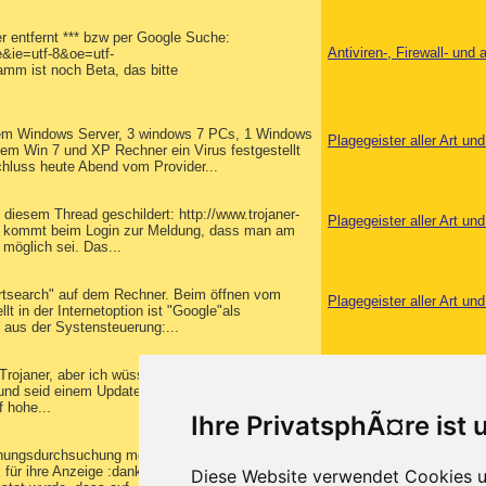
er entfernt *** bzw per Google Suche:
Antiviren-, Firewall- un
&ie=utf-8&oe=utf-
 ist noch Beta, das bitte
inem Windows Server, 3 windows 7 PCs, 1 Windows
Plagegeister aller Art u
m Win 7 und XP Rechner ein Virus festgestellt
hluss heute Abend vom Provider...
 diesem Thread geschildert: http://www.trojaner-
Plagegeister aller Art u
 Es kommt beim Login zur Meldung, dass man am
möglich sei. Das...
rtsearch" auf dem Rechner. Beim öffnen vom
Plagegeister aller Art u
t in der Internetoption ist "Google"als
aus der Systensteuerung:...
rojaner, aber ich wüsste gar nicht wo ich diese
Smartphone, Tablet & Ha
 und seid einem Update (Android) bekomme ich die
 hohe...
Ihre PrivatsphÃ¤re ist 
nungsdurchsuchung mein PC von der Polizei
Überwachung, Datensch
 für ihre Anzeige :dankeschoen:). Vor einigen
Diese Website verwendet Cookies u