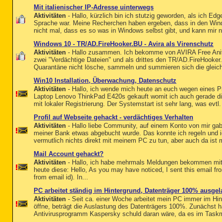
Mit italienischer IP-Adresse uinterwegs
Aktivitäten
- Hallo, kürzlich bin ich stutzig geworden, als ich Edge
Sprache war. Meine Recherchen haben ergeben, dass in den Wind
nicht mal, dass es so was in Windows selbst gibt, und kann mir ni
Windows 10 - TR/AD.FireHooker.BU - Avira als Virenschutz
Aktivitäten
- Hallo zusammen. Ich bekomme von AVIRA Free Anit
zwei "Verdächtige Dateien" und als drittes den TR/AD.FireHooke
Quarantäne nicht lösche, sammeln und summieren sich die gleich
Win10 Installation, Überwachung, Datenschutz
Aktivitäten
- Hallo, ich wende mich heute an euch wegen eines P
Laptop Lenovo ThinkPad E420s gekauft womit ich auch gerade dies
mit lokaler Registrierung. Der Systemstart ist sehr lang, was evtl.
Profil auf Webseite gehackt - verdächtiges Verhalten
Aktivitäten
- Hallo liebe Community, auf einem Konto von mir gab
meiner Bank etwas abgebucht wurde. Das konnte ich regeln und i
vermutlich nichts direkt mit meinem PC zu tun, aber auch da ist m
Mail Account gehackt?
Aktivitäten
- Hallo, ich habe mehrmals Meldungen bekommen mit 
heute diese: H​el​lo​, A​s ​yo​u ​ma​y ​ha​ve​ n​ot​ic​ed​, ​I ​se​nt​ t​hi​s ​em​ai​l ​fr​om​ 
​fr​om​ e​ma​il​ i​d)​. ​In​...
PC arbeitet ständig im Hintergrund, Datenträger 100% ausgel
Aktivitäten
- Seit ca. einer Woche arbeitet mein PC immer im Hin
öffne, beträgt die Auslastung des Datenträgers 100%. Zunächst h
Antivirusprogramm Kaspersky schuld daran wäre, da es im Taskma