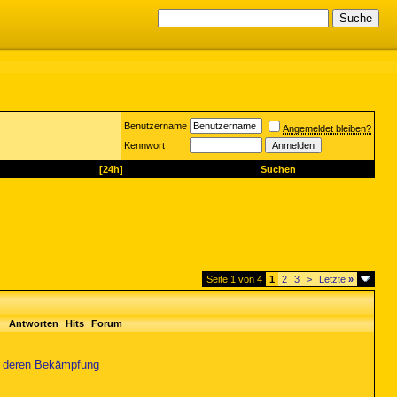
Benutzername
Angemeldet bleiben?
Kennwort
[24h]
Suchen
Seite 1 von 4
1
2
3
>
Letzte
»
Antworten
Hits
Forum
nd deren Bekämpfung