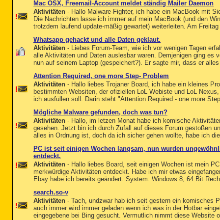
Mac OSX, Freemail-Account meldet ständig Mailer Daemon
Aktivitäten
- Hallo Malware-Fighter, ich habe ein MacBook mit Si
Die Nachrichten lasse ich immer auf mein MacBook (und den Win
trotzdem laufend update-mäßig gewartet) weiterleiten. Am Freitag 
Whatsapp gehackt und alle Daten geklaut.
Aktivitäten
- Liebes Forum-Team, wie ich vor wenigen Tagen erf
alle Aktivitäten und Daten auslesbar waren. Demjenigen ging es 
nun auf seinem Laptop (gespeichert?). Er sagte mir, dass er alles 
Attention Required, one more Step- Problem
Aktivitäten
- Hallo liebes Trojaner Board, ich habe ein kleines Pr
bestimmten Websiten, der ofiziellen LoL Webiste und LoL Nexus,
ich ausfüllen soll. Darin steht "Attention Required - one more Ste
Mögliche Malware gefunden, doch was tun?
Aktivitäten
- Hallo, im letzen Monat habe ich komische Aktivität
gesehen. Jetzt bin ich durch Zufall auf dieses Forum gestoßen und
alles in Ordnung ist, doch da ich sicher gehen wollte, habe ich die
PC ist seit einigen Wochen langsam, nun wurden ungewöhnl
entdeckt.
Aktivitäten
- Hallo liebes Board, seit einigen Wochen ist mein P
merkwürdige Aktivitäten entdeckt. Habe ich mir etwas eingefan
Ebay habe ich bereits geändert. System: Windows 8, 64 Bit Rec
search.so-v
Aktivitäten
- Tach, undzwar hab ich seit gestern ein komisches 
auch immer wird immer geladen wenn ich was in der Hotbar einge
eingegebene bei Bing gesucht. Vermutlich nimmt diese Website ode