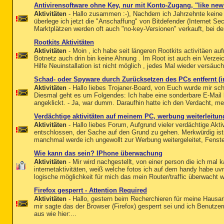
Antivirensoftware ohne Key, nur mit Konto-Zugang, "like ne
Aktivitäten
- Hallo zusammen :-), Nachdem ich Jahrzehnte keine 
überlege ich jetzt die "Anschaffung" von Bitdefender (Internet Se
Marktplätzen werden oft auch "no-key-Versionen" verkauft, bei den
Rootkits Aktivitäten
Aktivitäten
- Moin , ich habe seit längeren Rootkits activitäen auf
Botnetz auch drin bin keine Ahnung . Im Root ist auch ein Verzei
Hilfe Neuinstallation ist nicht möglich , jedes Mal wieder versäucht
Schad- oder Spyware durch Zurücksetzen des PCs entfernt (i
Aktivitäten
- Hallo liebes Trojaner-Board, von Euch wurde mir sch
Diesmal geht es um Folgendes: Ich habe eine sonderbare E-Mail
angeklickt. - Ja, war dumm. Daraufhin hatte ich den Verdacht, me
Verdächtige aktivitäten auf meinem PC, werbung weiterleitun
Aktivitäten
- Hallo liebes Forum, Aufgrund vieler verdächtige Ak
entschlossen, der Sache auf den Grund zu gehen. Merkwürdig is
manchmal werde ich ungewollt zur Werbung weitergeleitet, Fenster
Wie kann das sein? IPhone überwachung
Aktivitäten
- Mir wird nachgestellt, von einer person die ich mal
internetaktivitäten, weiß welche fotos ich auf dem handy habe uvm
logische möglichkeit für mich das mein Router/traffic überwacht w
Firefox gesperrt - Attention Required
Aktivitäten
- Hallo, gestern beim Recherchieren für meine Hausarbe
mir sagte das der Browser (Firefox) gesperrt sei und ich Benutze
aus wie hier:...