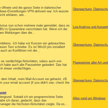
 öffnete und die ganze Seite in italienischer
Überwachung, Datensch
ows-Einstellungen VPN aktiviert war. Ich wusste
cht erklären, wie...
virus nun schon mehrere male gemeldet, dass es
Log-Analyse und Auswer
r.BU in Quarantäne verschoben hat. Wenn ich die
en Meldungen über die...
roblems. Ich habe vor Kurzem ein gebrauchtes
Überwachung, Datensch
en Text schreibe. Es ist Win10 pro installiert
 auch an Konflikten mit der...
 es verdächtige Aktivitäten, sdass auch von
Plagegeister aller Art u
ch habe auch alle Passwörter geändert. Das hat
ir etwas verdächtiges...
dem Inhalt, mein Mail-Account sei gehackt, zB.
Überwachung, Datensch
y​ou​r ​em​ai​l ​ac​co​un​t ​(i​f ​yo​u ​di​dn​'t​ s​ee​, ​ch​ec​k ​th​e
astet
tergrund. Sobald ich ein programm/eine Seite
Alles rund um Windows
atte ich daran, gedacht, dass das
nager die höchsten Aktivitäten zeigte. Da es...