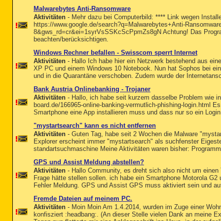
Malwarebytes Anti-Ransomware
Aktivitäten
- Mehr dazu bei Computerbild: **** Link wegen Install
https://www.google.de/search?q=Malwarebytes+Anti-Ransomware
8&gws_rd=cr&ei=1syrVsSSKcScPpmZs8gN Achtung! Das Programm
beachten/berücksichtigen.
Windows Rechner befallen - Swisscom sperrt Internet
Aktivitäten
- Hallo Ich habe hier ein Netzwerk bestehend aus e
XP PC und einem Windows 10 Notebook. Nun hat Sophos bei eine
und in die Quarantäne verschoben. Zudem wurde der Internetansc
Bank Austria Onlinebanking - Trojaner
Aktivitäten
- Hallo, ich habe seit kurzem dasselbe Problem wie in
board.de/166965-online-banking-vermutlich-phishing-login.html
Smartphone eine App installieren muss und dass nur so ein Login 
"mystartsearch" kann es nicht entfernen
Aktivitäten
- Guten Tag, habe seit 2 Wochen die Malware "mysta
Explorer erscheint immer "mystartsearch" als suchfenster Eigestell
standartsuchmaschine Meine Aktivitäten waren bisher: Programm 
GPS und Assist Meldung abstellen?
Aktivitäten
- Hallo Community, es dreht sich also nicht um einen T
Frage hätte stellen sollen. ich habe ein Smartphone Motorola G2
Fehler Meldung. GPS und Assist GPS muss aktiviert sein und auf
Fremde Dateien auf meinem PC.
Aktivitäten
- Moin Moin Am 1.4.2014, wurden im Zuge einer Woh
konfisziert :headbang:. (An dieser Stelle vielen Dank an meine Ex