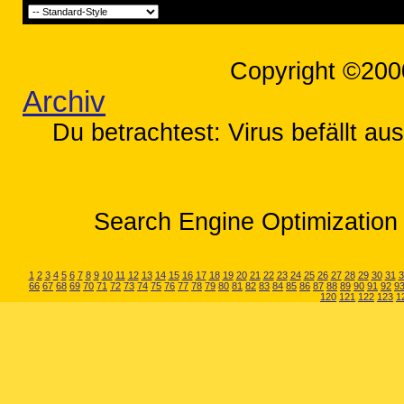
Copyright ©200
Archiv
Du betrachtest: Virus befällt au
Search Engine Optimization 
1
2
3
4
5
6
7
8
9
10
11
12
13
14
15
16
17
18
19
20
21
22
23
24
25
26
27
28
29
30
31
3
66
67
68
69
70
71
72
73
74
75
76
77
78
79
80
81
82
83
84
85
86
87
88
89
90
91
92
9
120
121
122
123
1