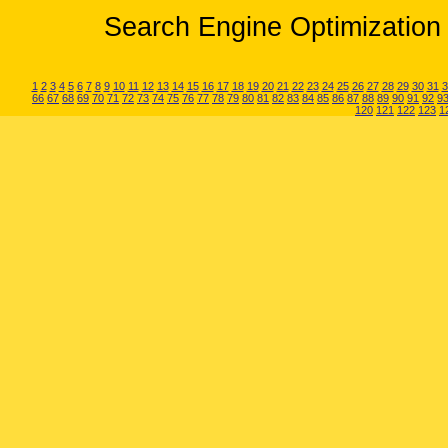
Search Engine Optimization 
1
2
3
4
5
6
7
8
9
10
11
12
13
14
15
16
17
18
19
20
21
22
23
24
25
26
27
28
29
30
31
3
66
67
68
69
70
71
72
73
74
75
76
77
78
79
80
81
82
83
84
85
86
87
88
89
90
91
92
9
120
121
122
123
1