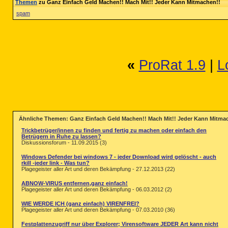
Themen
zu Ganz Einfach Geld Machen!! Mach Mit!! Jeder Kann Mitmachen!!
spam
«
ProRat 1.9
|
L
Ähnliche Themen: Ganz Einfach Geld Machen!! Mach Mit!! Jeder Kann Mitma
Trickbetrüger/innen zu finden und fertig zu machen oder einfach den
Betrügern in Ruhe zu lassen?
Diskussionsforum - 11.09.2015 (3)
Windows Defender bei windows 7 - jeder Download wird gelöscht - auch
rkill -jeder link - Was tun?
Plagegeister aller Art und deren Bekämpfung - 27.12.2013 (22)
ABNOW-VIRUS entfernen,ganz einfach!
Plagegeister aller Art und deren Bekämpfung - 06.03.2012 (2)
WIE WERDE ICH (ganz einfach) VIRENFREI?
Plagegeister aller Art und deren Bekämpfung - 07.03.2010 (36)
Festplattenzugriff nur über Explorer; Virensoftware JEDER Art kann nicht