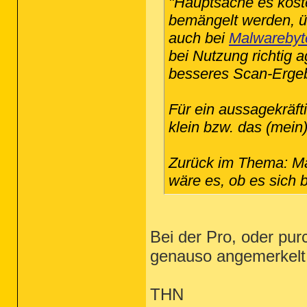
"Hauptsache es koste
bemängelt werden, ü
auch bei
Malwarebyt
bei Nutzung richtig 
besseres Scan-Ergeb
Für ein aussagekräfti
klein bzw. das (mein
Zurück im Thema: Mag 
wäre es, ob es sich b
Bei der Pro, oder pur
genauso angemerkelt
THN