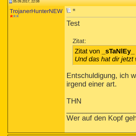
05.09.2017, 22:08
TrojanerHunterNEW
tt
Test
Zitat:
Zitat von
_sTaNlEy_
Und das hat dir jetz
Entschuldigung, ich wo
irgend einer art.
THN
_________________
Wer auf den Kopf geh