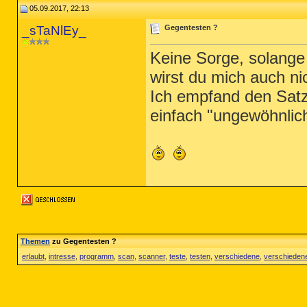
05.09.2017, 22:13
_sTaNlEy_
Gegentesten ?
Keine Sorge, solange
wirst du mich auch ni
Ich empfand den Satz
einfach "ungewöhnlic
Themen
zu Gegentesten ?
erlaubt
,
intresse
,
programm
,
scan
,
scanner
,
teste
,
testen
,
verschiedene
,
verschieden