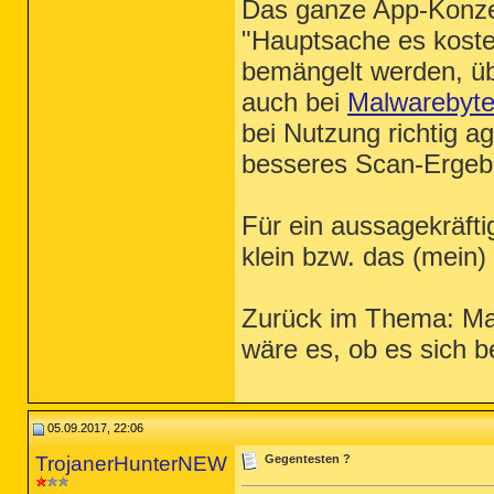
Das ganze App-Konze
"Hauptsache es kostet
bemängelt werden, üb
auch bei
Malwarebyt
bei Nutzung richtig a
besseres Scan-Ergeb
Für ein aussagekräftig
klein bzw. das (mein)
Zurück im Thema: Mag 
wäre es, ob es sich b
05.09.2017, 22:06
TrojanerHunterNEW
Gegentesten ?