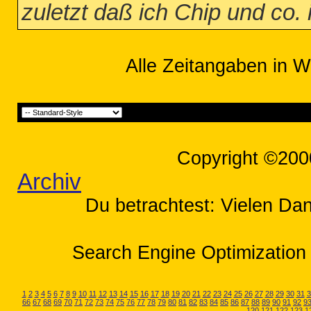
zuletzt daß ich Chip und co. 
Alle Zeitangaben in W
Copyright ©200
Archiv
Du betrachtest: Vielen Dan
Search Engine Optimization 
1
2
3
4
5
6
7
8
9
10
11
12
13
14
15
16
17
18
19
20
21
22
23
24
25
26
27
28
29
30
31
3
66
67
68
69
70
71
72
73
74
75
76
77
78
79
80
81
82
83
84
85
86
87
88
89
90
91
92
9
120
121
122
123
1