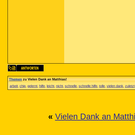
Themen
zu Vielen Dank an Matthias!
arbeit
,
chip
,
gelernt
,
hilfe
,
leicht
,
nicht
,
schnelle
,
schnelle hilfe
,
tolle
,
vielen dank
,
zuletzt
«
Vielen Dank an Matth