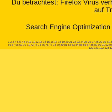
Du betrachtest: Firefox Virus ve
auf T
Search Engine Optimization 
1
2
3
4
5
6
7
8
9
10
11
12
13
14
15
16
17
18
19
20
21
22
23
24
25
26
27
28
29
30
31
3
66
67
68
69
70
71
72
73
74
75
76
77
78
79
80
81
82
83
84
85
86
87
88
89
90
91
92
9
120
121
122
123
1