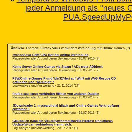
jeder Anmeldung als "neues G
PUA.SpeedUpMyPC
Ähnliche Themen: Firefox Virus verhindert Verbindung mit Online Games (?)
svchost.exe zieht CPU last bei online Verbindung
Plagegeister aller Art und deren Bekämpfung - 18.07.2016 (7)
Keine Server Online-Games via Steam / ADs trotz ADblock
Plagegeister aller Art und deren Bekämpfung - 02.05.2015 (7)
PSW.Online-Games.P und Win32/Heri auf Win7 mit AVG Rescue CD
gefunden und "bereinigt"?
Log-Analyse und Auswertung - 21.11.2014 (17)
firefox.exe setup verhindert öffnen von anderen Dateien
Plagegeister aller Art und deren Bekämpfung - 13.03.2014 (7)
JDownloader 2, mysearchdial hijack und Online Games Verknüpfung
entfernen?
Plagegeister aller Art und deren Bekämpfung - 19.07.2013 (6)
Glaube ich habe ein Virus!Synthome:Mozilla Firefox: Unsicheres
Update|W-Lan verbindung trennt sich.
Log-Analyse und Auswertung - 20.07.2012 (1)