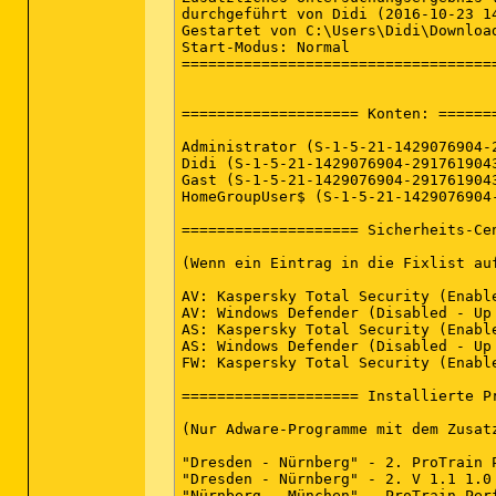
durchgeführt von Didi (2016-10-23 14
Gestartet von C:\Users\Didi\Download
Start-Modus: Normal

====================================
==================== Konten: =======
Administrator (S-1-5-21-1429076904-
Didi (S-1-5-21-1429076904-291761904
Gast (S-1-5-21-1429076904-291761904
HomeGroupUser$ (S-1-5-21-1429076904
==================== Sicherheits-Cen
(Wenn ein Eintrag in die Fixlist auf
AV: Kaspersky Total Security (Enabl
AV: Windows Defender (Disabled - Up
AS: Kaspersky Total Security (Enabl
AS: Windows Defender (Disabled - Up
FW: Kaspersky Total Security (Enabl
==================== Installierte Pr
(Nur Adware-Programme mit dem Zusat
"Dresden - Nürnberg" - 2. ProTrain 
"Dresden - Nürnberg" - 2. V 1.1 1.0
"Nürnberg - München" - ProTrain Per