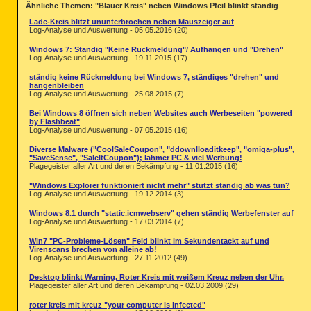
Ähnliche Themen: "Blauer Kreis" neben Windows Pfeil blinkt ständig
Lade-Kreis blitzt ununterbrochen neben Mauszeiger auf
Log-Analyse und Auswertung - 05.05.2016 (20)
Windows 7: Ständig "Keine Rückmeldung"/ Aufhängen und "Drehen"
Log-Analyse und Auswertung - 19.11.2015 (17)
ständig keine Rückmeldung bei Windows 7, ständiges "drehen" und
hängenbleiben
Log-Analyse und Auswertung - 25.08.2015 (7)
Bei Windows 8 öffnen sich neben Websites auch Werbeseiten "powered
by Flashbeat"
Log-Analyse und Auswertung - 07.05.2015 (16)
Diverse Malware ("CoolSaleCoupon", "ddownlloaditkeep", "omiga-plus",
"SaveSense", "SaleItCoupon"); lahmer PC & viel Werbung!
Plagegeister aller Art und deren Bekämpfung - 11.01.2015 (16)
"Windows Explorer funktioniert nicht mehr" stützt ständig ab was tun?
Log-Analyse und Auswertung - 19.12.2014 (3)
Windows 8.1 durch "static.icmwebserv" gehen ständig Werbefenster auf
Log-Analyse und Auswertung - 17.03.2014 (7)
Win7 "PC-Probleme-Lösen" Feld blinkt im Sekundentackt auf und
Virenscans brechen von alleine ab!
Log-Analyse und Auswertung - 27.11.2012 (49)
Desktop blinkt Warning, Roter Kreis mit weißem Kreuz neben der Uhr.
Plagegeister aller Art und deren Bekämpfung - 02.03.2009 (29)
roter kreis mit kreuz "your computer is infected"