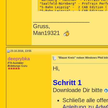
"Saalfeld-Nürnberg" - ProTrain Perf
"S-Bahn Leipzig" -  2 CAB Edition (
"S-Bahn Leipzig" -  2 CAB Edition (
"S-Bahn Leipzig" -  Update 1.1A 1.1
__________________
"S-Bahn Leipzig" - 1. ProTrain Perf
"Stuttgart - München Update" - 3. P
Gruss,
"Stuttgart - München" - 3. ProTrain
7-Zip 9.34 (x64 edition) (HKLM\...\
Man19321
Acer Backup Manager (HKLM-x32\...\I
Acer Device Fast-lane (HKLM\...\{3F
Acer Docs (HKLM-x32\...\{CA4FE8B0-2
Acer Instant Update Service (HKLM\.
Acer Media (HKLM-x32\...\{E9AF1707-
Acer Photo (HKLM-x32\...\{B5AD89F2-
23.10.2016, 13:55
Acer Portal (HKLM-x32\...\{A5AD0B17
Acer Power Management (HKLM\...\{91
deeprybka
"Blauer Kreis" neben Windows Pfeil bli
Acer Recovery Management (HKLM\...\
TB-Ausbilder
Acer Remote Files (HKLM\...\{138850
Anleitungs-Guru
Hi,
Adobe Acrobat Reader DC - Deutsch (
Adobe Flash Player 23 NPAPI (HKLM-x
Adobe Shockwave Player 12.1 (HKLM-x
Agatha Christie - Death on the Nile
Schritt 1
AllShare Framework DMS (HKLM\...\{8
Aloha TriPeaks (x32 Version: 2.2.0.9
Downloade Dir bitte
Ansel (Version: 375.57 - NVIDIA Corp
Apple Application Support (32-Bit) 
Apple Application Support (64-Bit) 
Schließe alle of
Apple Mobile Device Support (HKLM\.
Apple Software Update (HKLM-x32\...
Anleitung zu Adw