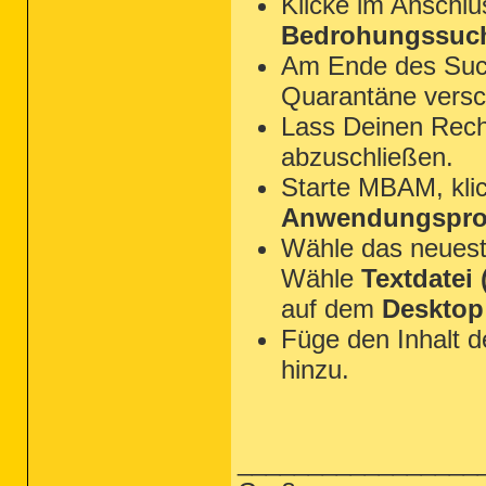
Klicke im Anschl
Bedrohungssuch
Am Ende des Suchl
Quarantäne versc
Lass Deinen Rechn
abzuschließen.
Starte MBAM, kli
Anwendungsprot
Wähle das neues
Wähle
Textdatei (
auf dem
Desktop
Füge den Inhalt 
hinzu.
_________________