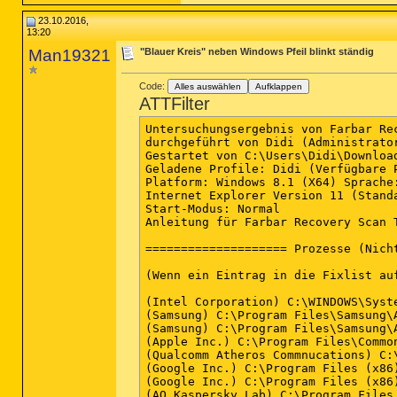
23.10.2016,
13:20
Man19321
"Blauer Kreis" neben Windows Pfeil blinkt ständig
Code:
Alles auswählen
Aufklappen
ATTFilter
Untersuchungsergebnis von Farbar Recovery Scan Tool (FRST) (x64) Version:28-07-2015
durchgeführt von Didi (Administrator) auf DIETMAR (23-10-2016 14:12:20)
Gestartet von C:\Users\Didi\Downloads
Geladene Profile: Didi (Verfügbare Profile: Didi)
Platform: Windows 8.1 (X64) Sprache: Deutsch (Deutschland)
Internet Explorer Version 11 (Standard-Browser: FF)
Start-Modus: Normal
Anleitung für Farbar Recovery Scan Tool: hxxp://www.geekstogo.com/forum/topic/335081-frst-tutorial-how-to-use-farbar-recovery-scan-tool/

==================== Prozesse (Nicht auf der Ausnahmeliste) =================

(Wenn ein Eintrag in die Fixlist aufgenommen wird, wird der Prozess geschlossen. Die Datei wird nicht verschoben.)

(Intel Corporation) C:\WINDOWS\System32\igfxCUIService.exe
(Samsung) C:\Program Files\Samsung\AllShare Framework DMS\1.3.23\AllShareFrameworkManagerDMS.exe
(Samsung) C:\Program Files\Samsung\AllShare Framework DMS\1.3.23\AllShareFrameworkDMS.exe
(Apple Inc.) C:\Program Files\Common Files\Apple\Mobile Device Support\AppleMobileDeviceService.exe
(Qualcomm Atheros Commnucations) C:\Program Files (x86)\Qualcomm Atheros\Bluetooth Suite\AdminService.exe
(Google Inc.) C:\Program Files (x86)\Google\Update\1.3.31.5\GoogleCrashHandler.exe
(Google Inc.) C:\Program Files (x86)\Google\Update\1.3.31.5\GoogleCrashHandler64.exe
(AO Kaspersky Lab) C:\Program Files (x86)\Kaspersky Lab\Kaspersky Total Security 16.0.1\avp.exe
(Apple Inc.) C:\Program Files\Bonjour\mDNSResponder.exe
(Broadcom Corp.) C:\Program Files\Broadcom\MemoryCard\BrcmCardReader.exe
(Acer Incorporated) C:\Program Files (x86)\Acer\Acer Portal\CCDMonitorService.exe
(Dropbox, Inc.) C:\WINDOWS\System32\DbxSvc.exe
(Microsoft Corporation) C:\WINDOWS\System32\dasHost.exe
(Dritek System Inc.) C:\Program Files (x86)\Launch Manager\dsiwmis.exe
(ELAN Microelectronics Corp.) C:\Program Files\Elantech\ETDService.exe
(Intel(R) Corporation) C:\Program Files\Intel\iCLS Client\HeciServer.exe
(Intel Corporation) C:\Program Files (x86)\Intel\Intel(R) Management Engine Components\DAL\Jhi_service.exe
(Nero AG) C:\Program Files (x86)\Nero\Nero8\Nero BackItUp\NBService.exe
(NTI Corporation) C:\Program Files (x86)\NTI\Acer Backup Manager\IScheduleSvc.exe
(NVIDIA Corporation) C:\Program Files\NVIDIA Corporation\NvContainer\nvcontainer.exe
(NVIDIA Corporation) C:\Program Files\NVIDIA Corporation\Display.NvContainer\NVDisplay.Container.exe
(NVIDIA Corporation) C:\Program Files\NVIDIA Corporation\GeForce Experience Service\nvwirelesscontroller.exe
() C:\Program Files (x86)\Remote Mouse\RemoteMouseService.exe
(Dritek System INC.) C:\WINDOWS\RfBtnSvc64.exe
(Copyright 2013 SAMSUNG) C:\Program Files\Samsung\Samsung Link\Samsung Link.exe
(Copyright 2013 SAMSUNG) C:\Program Files\Samsung\Samsung Link\Samsung Link.exe
(Microsoft Corporation) C:\WINDOWS\Microsoft.NET\Framework64\v3.0\WPF\PresentationFontCache.exe
(Microsoft Corporation) C:\WINDOWS\System32\dllhost.exe
(Intel Corporation) C:\Program Files (x86)\Intel\Intel(R) Management Engine Components\LMS\LMS.exe
(Intel Corporation) C:\Program Files (x86)\Intel\Intel(R) Management Engine Components\UNS\UNS.exe
(NVIDIA Corporation) C:\Program Files\NVIDIA Corporation\Display\nvxdsync.exe
(RemoteMouse.net) C:\Program Files (x86)\Remote Mouse\RemoteMouseCore.exe
(AO Kaspersky Lab) C:\Program Files (x86)\Kaspersky Lab\Kaspersky Total Security 16.0.1\avpui.exe
(NVIDIA Corporation) C:\Program Files (x86)\NVIDIA Corporation\NvContainer\nvcontainer.exe
(ELAN Microelectronics Corp.) C:\Program Files\Elantech\ETDCtrl.exe
(Dritek System Inc.) C:\Program Files (x86)\Launch Manager\LMutilps32.exe
(Dritek System Inc.) C:\Program Files (x86)\Launch Manager\LManager.exe
(Microsoft Corporation) C:\WINDOWS\System32\SkyDrive.exe
(Intel Corporation) C:\WINDOWS\System32\igfxEM.exe
(Intel Corporation) C:\WINDOWS\System32\igfxHK.exe
(Intel Corporation) C:\WINDOWS\System32\igfxTray.exe
(Microsoft Corporation) C:\WINDOWS\System32\dllhost.exe
(Dritek System Inc.) C:\Program Files (x86)\Launch Manager\MMDx64Fx.exe
(Intel Corporation) C:\WINDOWS\System32\igfxext.exe
(NVIDIA Corporation) C:\Program Files\NVIDIA Corporation\Display\nvtray.exe
(Realtek Semiconductor) C:\Program Files\Realtek\Audio\HDA\RAVCpl64.exe
(Realtek Semiconductor) C:\Program Files\Realtek\Audio