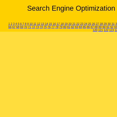
Search Engine Optimization 
1
2
3
4
5
6
7
8
9
10
11
12
13
14
15
16
17
18
19
20
21
22
23
24
25
26
27
28
29
30
31
3
66
67
68
69
70
71
72
73
74
75
76
77
78
79
80
81
82
83
84
85
86
87
88
89
90
91
92
9
120
121
122
123
1