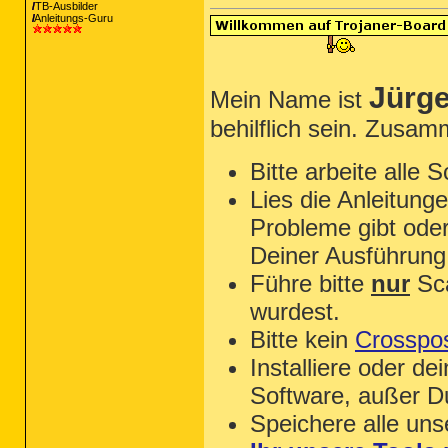
TB-Ausbilder
Anleitungs-Guru
Jürg
Mein Name ist
behilflich sein. Zusam
Bitte arbeite alle 
Lies die Anleitung
Probleme gibt oder
Deiner Ausführung
Führe bitte
nur
Sca
wurdest.
Bitte kein
Crosspos
Installiere oder de
Software, außer D
Speichere alle un