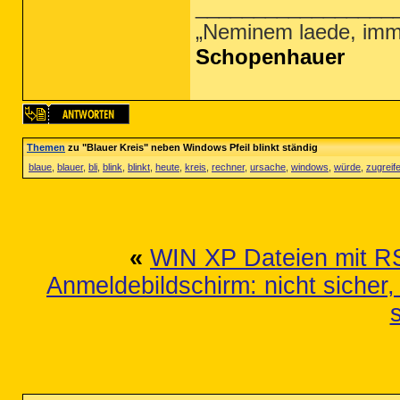
_________________
„Neminem laede, imm
Schopenhauer
Themen
zu "Blauer Kreis" neben Windows Pfeil blinkt ständig
blaue
,
blauer
,
bli
,
blink
,
blinkt
,
heute
,
kreis
,
rechner
,
ursache
,
windows
,
würde
,
zugreif
«
WIN XP Dateien mit R
Anmeldebildschirm: nicht sicher,