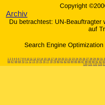
Copyright ©200
Archiv
Du betrachtest: UN-Beauftragter 
auf T
Search Engine Optimization 
1
2
3
4
5
6
7
8
9
10
11
12
13
14
15
16
17
18
19
20
21
22
23
24
25
26
27
28
29
30
31
3
66
67
68
69
70
71
72
73
74
75
76
77
78
79
80
81
82
83
84
85
86
87
88
89
90
91
92
9
120
121
122
123
1