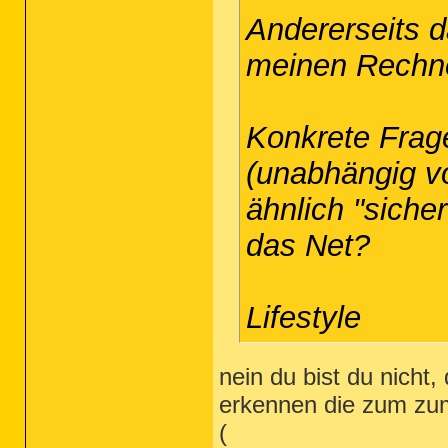
Andererseits d
meinen Rechner
Konkrete Frag
(unabhängig v
ähnlich "siche
das Net?
Lifestyle
nein du bist du nich
erkennen die zum zum
(