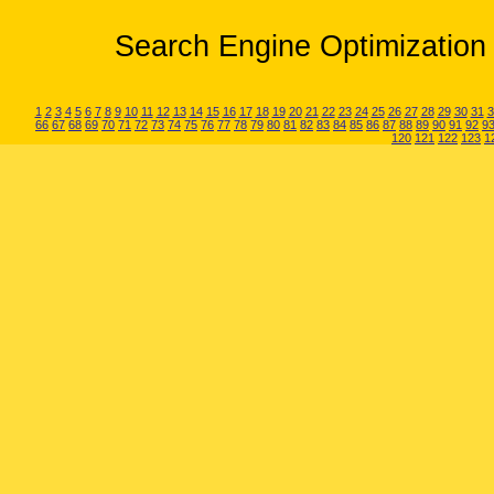
Search Engine Optimization 
1
2
3
4
5
6
7
8
9
10
11
12
13
14
15
16
17
18
19
20
21
22
23
24
25
26
27
28
29
30
31
3
66
67
68
69
70
71
72
73
74
75
76
77
78
79
80
81
82
83
84
85
86
87
88
89
90
91
92
9
120
121
122
123
1