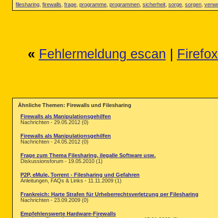
filesharing
,
firewalls
,
frage
,
programme
,
programmen
,
sicherheit
,
sorge
,
sorgen
,
verw
«
Fehlermeldung escan
|
Firefo
Ähnliche Themen: Firewalls und Filesharing
Firewalls als Manipulationsgehilfen
Nachrichten - 29.05.2012 (0)
Firewalls als Manipulationsgehilfen
Nachrichten - 24.05.2012 (0)
Frage zum Thema Filesharing, ilegalle Software usw.
Diskussionsforum - 19.05.2010 (1)
P2P, eMule, Torrent - Filesharing und Gefahren
Anleitungen, FAQs & Links - 11.11.2009 (1)
Frankreich: Harte Strafen für Urheberrechtsverletzung per Filesharing
Nachrichten - 23.09.2009 (0)
Empfehlenswerte Hardware-Firewalls