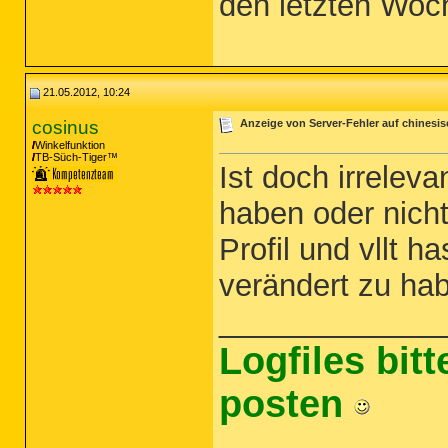
den letzten Woch
21.05.2012, 10:24
cosinus
Anzeige von Server-Fehler auf chinesi
Winkelfunktion
TB-Süch-Tiger™
Ist doch irrelev
haben oder nicht
Profil und vllt 
verändert zu ha
_____________
Logfiles bit
posten