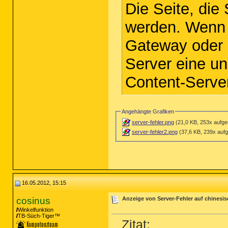
Die Seite, die
werden. Wenn 
Gateway oder 
Server eine un
Content-Server
Angehängte Grafiken
server-fehler.png
(21,0 KB, 253x aufge
server-fehler2.png
(37,6 KB, 239x aufg
16.05.2012, 15:15
cosinus
Anzeige von Server-Fehler auf chinesi
Winkelfunktion
TB-Süch-Tiger™
Zitat: