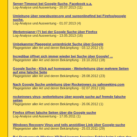
Server-Timeout bei Google-Suche, Facebook u.a.
Log-Analyse und Auswertung - 20.07.2013 (11)
Umleitung über newsbuster.org und sureonlinefind bei Firefox/google
suche.
Log-Analyse und Auswertung - 01.07.2013 (4)
Werbetrojaner (?) bei der Google Suche über Firefox
Log-Analyse und Auswertung - 13.05.2013 (16)
Unbekannter Plagegeist unterdrückt Suche über Google
Plagegeister aller Art und deren Bekämpfung - 03.12.2012 (3)
Incredibar öffnet sich immer wieder bei Suche über Google! ...
Plagegeister aller Art und deren Bekämpfung - 19.10.2012 (18)
Google Suche - Klick auf homepage - Weiterleitung über mehrere Seiten
auf eine falsche Seite
Plagegeister aller Art und deren Bekämpfung - 28.08.2012 (23)
Nach Google Suche umleitung über Rocketnews zu safeseeking.com
Plagegeister aller Art und deren Bekämpfung - 02.07.2012 (16)
rocketnews virus; weiterleitung über google suche auf fremde falsche
seiten
Plagegeister aller Art und deren Bekämpfung - 26.06.2012 (1)
Firefox öffnet falsche Seiten über die Google suche
Log-Analyse und Auswertung - 17.05.2011 (1)
Windows Recovery Virus und teils anstößige Link über Google-suche
Plagegeister aller Art und deren Bekämpfung - 25.03.2011 (29)