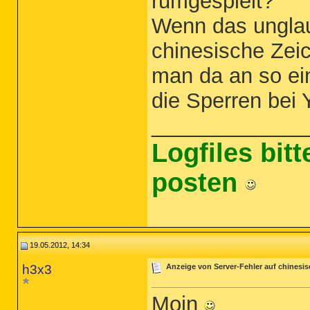
rumgespielt?
Wenn das unglau
chinesische Zei
man da an so ei
die Sperren bei
_____________
Logfiles bit
posten
19.05.2012, 14:34
h3x3
Anzeige von Server-Fehler auf chinesi
Moin