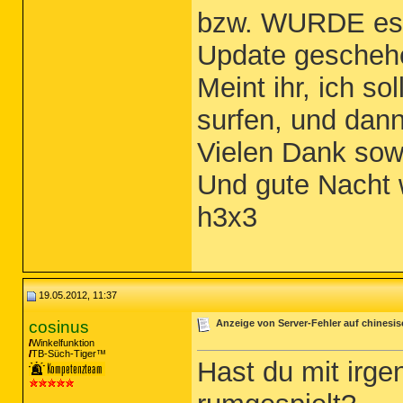
bzw. WURDE es 
Update gescheh
Meint ihr, ich so
surfen, und dann
Vielen Dank sow
Und gute Nacht 
h3x3
19.05.2012, 11:37
cosinus
Anzeige von Server-Fehler auf chinesi
Winkelfunktion
TB-Süch-Tiger™
Hast du mit irg