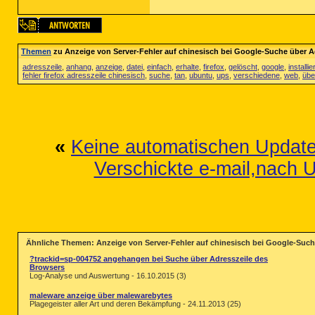
Themen
zu Anzeige von Server-Fehler auf chinesisch bei Google-Suche über A
adresszeile
,
anhang
,
anzeige
,
datei
,
einfach
,
erhalte
,
firefox
,
gelöscht
,
google
,
installie
fehler firefox adresszeile chinesisch
,
suche
,
tan
,
ubuntu
,
ups
,
verschiedene
,
web
,
übe
«
Keine automatischen Updat
Verschickte e-mail,nach 
Ähnliche Themen: Anzeige von Server-Fehler auf chinesisch bei Google-Such
?trackid=sp-004752 angehangen bei Suche über Adresszeile des
Browsers
Log-Analyse und Auswertung - 16.10.2015 (3)
maleware anzeige über malewarebytes
Plagegeister aller Art und deren Bekämpfung - 24.11.2013 (25)