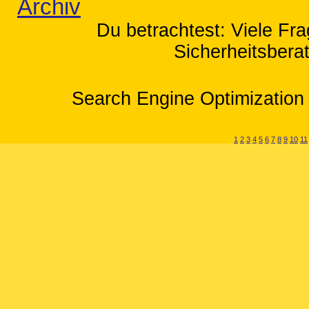
Archiv
Du betrachtest: Viele Fr
Sicherheitsbera
Search Engine Optimization 
1
2
3
4
5
6
7
8
9
10
11