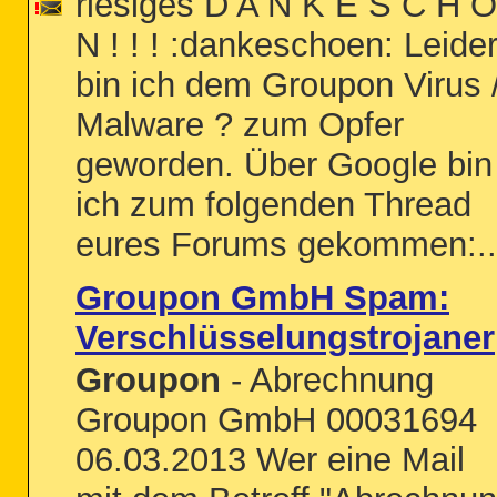
riesiges D A N K E S C H Ö
N ! ! ! :dankeschoen: Leide
bin ich dem Groupon Virus 
Malware ? zum Opfer
geworden. Über Google bin
ich zum folgenden Thread
eures Forums gekommen:..
Groupon GmbH Spam:
Verschlüsselungstrojaner
Groupon
- Abrechnung
Groupon GmbH 00031694
06.03.2013 Wer eine Mail