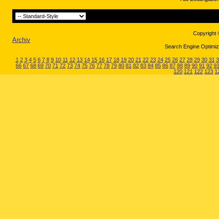
Copyright 
Archiv
Search Engine Optimiza
1
2
3
4
5
6
7
8
9
10
11
12
13
14
15
16
17
18
19
20
21
22
23
24
25
26
27
28
29
30
31
3
66
67
68
69
70
71
72
73
74
75
76
77
78
79
80
81
82
83
84
85
86
87
88
89
90
91
92
9
120
121
122
123
1