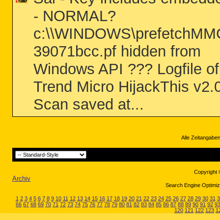
- NORMAL?
c:\\WINDOWS\prefetchMM
39071bcc.pf hidden from
Windows API ??? Logfile of
Trend Micro HijackThis v2.
Scan saved at...
Alle Zeitangaben
Copyright 
Archiv
Search Engine Optimiza
1
2
3
4
5
6
7
8
9
10
11
12
13
14
15
16
17
18
19
20
21
22
23
24
25
26
27
28
29
30
31
3
66
67
68
69
70
71
72
73
74
75
76
77
78
79
80
81
82
83
84
85
86
87
88
89
90
91
92
9
120
121
122
123
1