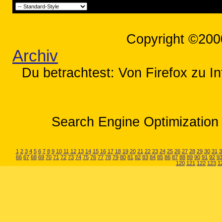
Copyright ©200
Archiv
Du betrachtest: Von Firefox zu In
Search Engine Optimization 
1
2
3
4
5
6
7
8
9
10
11
12
13
14
15
16
17
18
19
20
21
22
23
24
25
26
27
28
29
30
31
3
66
67
68
69
70
71
72
73
74
75
76
77
78
79
80
81
82
83
84
85
86
87
88
89
90
91
92
9
120
121
122
123
1