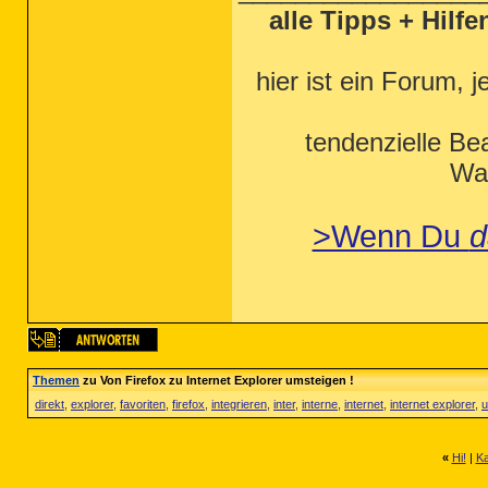
alle Tipps + Hilf
hier ist ein Forum, j
tendenzielle Be
Wah
>Wenn Du
d
Themen
zu Von Firefox zu Internet Explorer umsteigen !
direkt
,
explorer
,
favoriten
,
firefox
,
integrieren
,
inter
,
interne
,
internet
,
internet explorer
,
u
«
Hi!
|
Ka