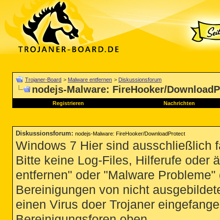
Trojaner-Board
>
Malware entfernen
>
Diskussionsforum
nodejs-Malware: FireHooker/DownloadP
Registrieren
Nachrichten
Diskussionsforum
:
nodejs-Malware: FireHooker/DownloadProtect
Windows 7 Hier sind ausschließlich 
Bitte keine Log-Files, Hilferufe ode
entfernen" oder "Malware Probleme" d
Bereinigungen von nicht ausgebildete
einen Virus doer Trojaner eingefange
Bereinigungsforen oben.