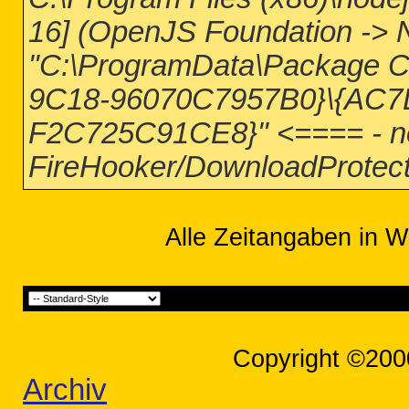
16] (OpenJS Foundation -> N
"C:\ProgramData\Package 
9C18-96070C7957B0}\{AC
F2C725C91CE8}" <==== - n
FireHooker/DownloadProtec
Alle Zeitangaben in W
Copyright ©200
Archiv