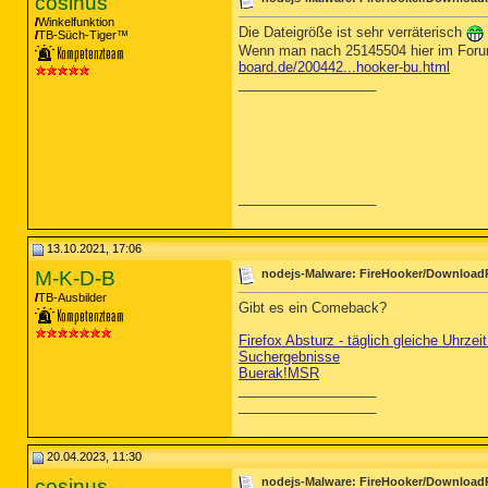
cosinus
Winkelfunktion
Die Dateigröße ist sehr verräterisch
TB-Süch-Tiger™
Wenn man nach 25145504 hier im Forum
board.de/200442...hooker-bu.html
__________________
__________________
13.10.2021, 17:06
M-K-D-B
nodejs-Malware: FireHooker/Download
TB-Ausbilder
Gibt es ein Comeback?
Firefox Absturz - täglich gleiche Uhrz
Suchergebnisse
Buerak!MSR
__________________
__________________
20.04.2023, 11:30
cosinus
nodejs-Malware: FireHooker/Download