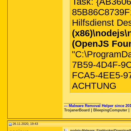
Task: {AB360
85B86C8739F1}
Hilfsdienst D
(x86)\nodejs\
(OpenJS Foun
"C:\ProgramD
7B59-4D4F-9
FCA5-4EE5-9
ACHTUNG
__________________
--- Malware Removal Helper since 201
TrojanerBoard | BleepingComputer |
26.11.2020, 19:43
nodejs-Malware: FireHooker/Download