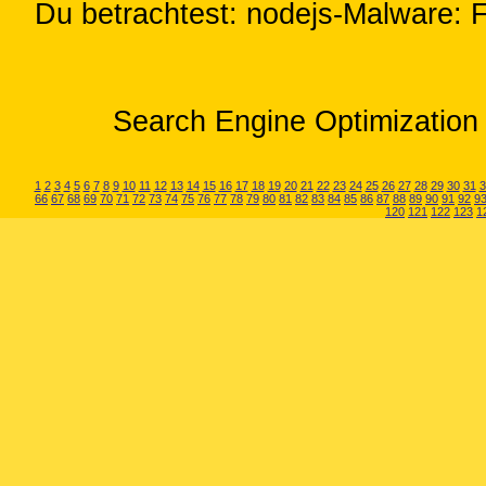
Du betrachtest: nodejs-Malware: 
Search Engine Optimization 
1
2
3
4
5
6
7
8
9
10
11
12
13
14
15
16
17
18
19
20
21
22
23
24
25
26
27
28
29
30
31
3
66
67
68
69
70
71
72
73
74
75
76
77
78
79
80
81
82
83
84
85
86
87
88
89
90
91
92
9
120
121
122
123
1