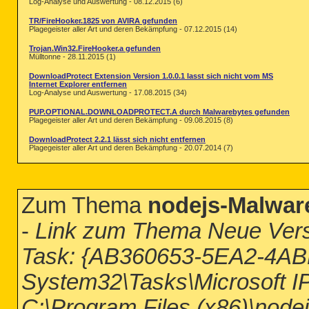
Log-Analyse und Auswertung - 08.12.2015 (6)
TR/FireHooker.1825 von AVIRA gefunden
Plagegeister aller Art und deren Bekämpfung - 07.12.2015 (14)
Trojan.Win32.FireHooker.a gefunden
Mülltonne - 28.11.2015 (1)
DownloadProtect Extension Version 1.0.0.1 lasst sich nicht vom MS
Internet Explorer entfernen
Log-Analyse und Auswertung - 17.08.2015 (34)
PUP.OPTIONAL.DOWNLOADPROTECT.A durch Malwarebytes gefunden
Plagegeister aller Art und deren Bekämpfung - 09.08.2015 (8)
DownloadProtect 2.2.1 lässt sich nicht entfernen
Plagegeister aller Art und deren Bekämpfung - 20.07.2014 (7)
Zum Thema
nodejs-Malwar
-
Link zum Thema Neue Versio
Task: {AB360653-5EA2-4AB
System32\Tasks\Microsoft IP
C:\Program Files (x86)\node