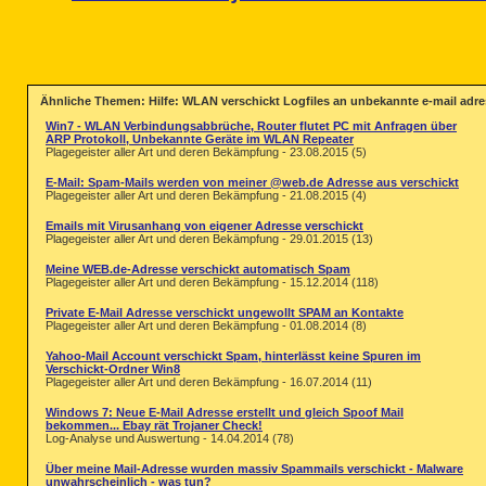
Ähnliche Themen: Hilfe: WLAN verschickt Logfiles an unbekannte e-mail adr
Win7 - WLAN Verbindungsabbrüche, Router flutet PC mit Anfragen über
ARP Protokoll, Unbekannte Geräte im WLAN Repeater
Plagegeister aller Art und deren Bekämpfung - 23.08.2015 (5)
E-Mail: Spam-Mails werden von meiner @web.de Adresse aus verschickt
Plagegeister aller Art und deren Bekämpfung - 21.08.2015 (4)
Emails mit Virusanhang von eigener Adresse verschickt
Plagegeister aller Art und deren Bekämpfung - 29.01.2015 (13)
Meine WEB.de-Adresse verschickt automatisch Spam
Plagegeister aller Art und deren Bekämpfung - 15.12.2014 (118)
Private E-Mail Adresse verschickt ungewollt SPAM an Kontakte
Plagegeister aller Art und deren Bekämpfung - 01.08.2014 (8)
Yahoo-Mail Account verschickt Spam, hinterlässt keine Spuren im
Verschickt-Ordner Win8
Plagegeister aller Art und deren Bekämpfung - 16.07.2014 (11)
Windows 7: Neue E-Mail Adresse erstellt und gleich Spoof Mail
bekommen... Ebay rät Trojaner Check!
Log-Analyse und Auswertung - 14.04.2014 (78)
Über meine Mail-Adresse wurden massiv Spammails verschickt - Malware
unwahrscheinlich - was tun?