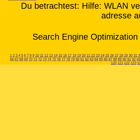
Du betrachtest: Hilfe: WLAN ve
adresse a
Search Engine Optimization 
1
2
3
4
5
6
7
8
9
10
11
12
13
14
15
16
17
18
19
20
21
22
23
24
25
26
27
28
29
30
31
3
66
67
68
69
70
71
72
73
74
75
76
77
78
79
80
81
82
83
84
85
86
87
88
89
90
91
92
9
120
121
122
123
1