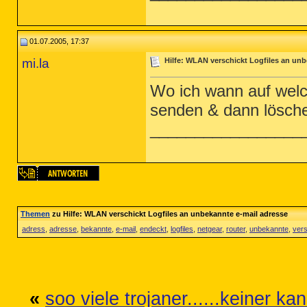
01.07.2005, 17:37
mi.la
Hilfe: WLAN verschickt Logfiles an unb
Wo ich wann auf welche
senden & dann lösch
_________________
Themen
zu Hilfe: WLAN verschickt Logfiles an unbekannte e-mail adresse
adress
,
adresse
,
bekannte
,
e-mail
,
endeckt
,
logfiles
,
netgear
,
router
,
unbekannte
,
vers
«
soo viele trojaner......keiner 