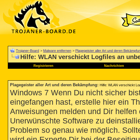
Trojaner-Board
>
Malware entfernen
>
Plagegeister aller Art und deren Bekämpfu
Hilfe: WLAN verschickt Logfiles an unb
Registrieren
Nachrichten
Plagegeister aller Art und deren Bekämpfung
:
Hilfe: WLAN verschickt Lo
Windows 7 Wenn Du nicht sicher bist
eingefangen hast, erstelle hier ein T
Anweisungen melden und Dir helfen 
Unerwünschte Software zu deinstallie
Problem so genau wie möglich. Sollte
wird ein Experte Dir bei der Beseitigu