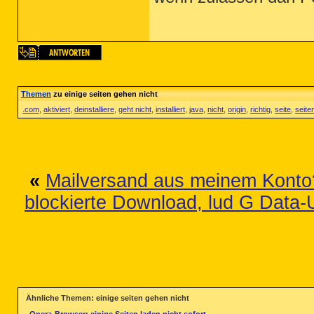
Themen
zu einige seiten gehen nicht
.com
,
aktiviert
,
deinstalliere
,
geht nicht
,
installiert
,
java
,
nicht
,
origin
,
richtig
,
seite
,
seite
«
Mailversand aus meinem Konto?
blockierte Download, lud G Data-
Ähnliche Themen: einige seiten gehen nicht