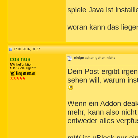
spiele Java ist installi
woran kann das liege
17.01.2016, 01:27
cosinus
einige seiten gehen nicht
Winkelfunktion
TB-Süch-Tiger™
Dein Post ergibt irg
sehen will, warum ins
Wenn ein Addon deaktiv
mehr, kann also nich
entweder alles verpf
mW ist uBlock nur ein