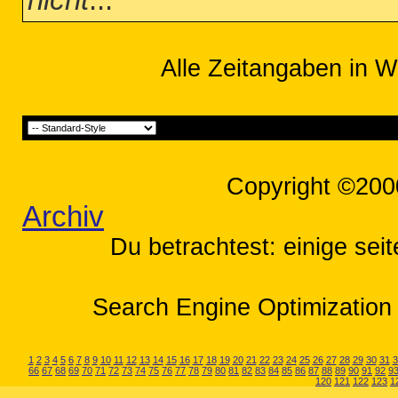
nicht
...
Alle Zeitangaben in W
Copyright ©200
Archiv
Du betrachtest: einige sei
Search Engine Optimization 
1
2
3
4
5
6
7
8
9
10
11
12
13
14
15
16
17
18
19
20
21
22
23
24
25
26
27
28
29
30
31
3
66
67
68
69
70
71
72
73
74
75
76
77
78
79
80
81
82
83
84
85
86
87
88
89
90
91
92
9
120
121
122
123
1