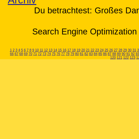
Archiv
Du betrachtest: Großes Dan
Search Engine Optimization 
1
2
3
4
5
6
7
8
9
10
11
12
13
14
15
16
17
18
19
20
21
22
23
24
25
26
27
28
29
30
31
3
66
67
68
69
70
71
72
73
74
75
76
77
78
79
80
81
82
83
84
85
86
87
88
89
90
91
92
9
120
121
122
123
1