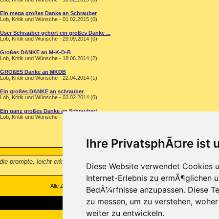
Ein mega großes Danke an Schrauber
Lob, Kritik und Wünsche - 01.02.2015 (0)
User Schrauber gehört ein großes Danke ...
Lob, Kritik und Wünsche - 29.09.2014 (0)
Großes DANKE an M-K-D-B
Lob, Kritik und Wünsche - 18.06.2014 (2)
GROßES Danke an MKDB
Lob, Kritik und Wünsche - 22.04.2014 (1)
Ein großes DANKE an schrauber
Lob, Kritik und Wünsche - 03.02.2014 (0)
Ein ganz großes Danke an Schrauber!
Lob, Kritik und Wünsche - 09.10.2013 (0)
Ihre PrivatsphÃ¤re ist 
ie prompte, leicht erklärte und effektive Hilfe bei meinem Virenproblem. Ich 
Diese Website verwendet Cookies u
Internet-Erlebnis zu ermÃ¶glichen u
Alle Zeitangaben in WEZ +1. Es ist jetzt
15:56
Uhr.
BedÃ¼rfnisse anzupassen. Diese Te
zu messen, um zu verstehen, wohe
weiter zu entwickeln.