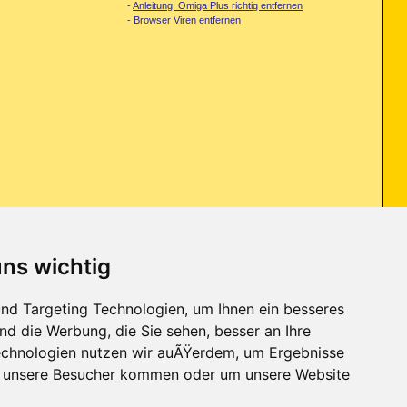
-
Anleitung: Omiga Plus richtig entfernen
-
Browser Viren entfernen
uns wichtig
werde in Zukunft vorsichtiger sein, aber falls sich doch nochmal was
nd Targeting Technologien, um Ihnen ein besseres
nd die Werbung, die Sie sehen, besser an Ihre
chnologien nutzen wir auÃŸerdem, um Ergebnisse
r unsere Besucher kommen oder um unsere Website
Kontakt
-
Trojaner-Board
-
Archiv
-
Datenschutzerklärung
-
Nach oben