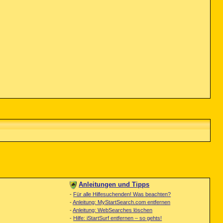
Anleitungen und Tipps
-
Für alle Hilfesuchenden! Was beachten?
-
Anleitung: MyStartSearch.com entfernen
-
Anleitung: WebSearches löschen
-
Hilfe: iStartSurf entfernen – so gehts!