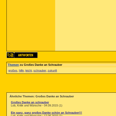
Themen
zu Großes Danke an Schrauber
großes
,
hilfe
,
leicht
,
schrauber
,
zukunft
Ähnliche Themen: Großes Danke an Schrauber
Großes Danke an schrauber
Lob, Kritik und Wünsche - 04.09.2015 (1)
Ein ganz, ganz großes Danke schön an Schrauber!!!
Lob, Kritik und Wünsche - 12.06.2015 (1)