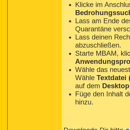
Klicke im Anschl
Bedrohungssuch
Lass am Ende des 
Quarantäne versc
Lass deinen Rechn
abzuschließen.
Starte MBAM, kli
Anwendungsprot
Wähle das neues
Wähle
Textdatei (
auf dem
Desktop
Füge den Inhalt 
hinzu.