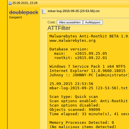
25.09.2015, 23:28
doublepack
mbar-log-2015-09-25 (23-53-56).txt
Gesperrt
Code:
Alles auswählen
Aufklappen
ATTFilter
Malwarebytes Anti-Rootkit BETA 1.9.
www.malwarebytes.org

Database version:

  main:    v2015.09.25.05

  rootkit: v2015.09.22.01

Windows 7 Service Pack 1 x64 NTFS

Internet Explorer 11.0.9600.18015

S2 MBAMService; C:\Program Files (
Johnny :: JOHNNY-PC [administrator]
25.09.2015 23:53:56

mbar-log-2015-09-25 (23-53-56).txt

Scan type: Quick scan

Scan options enabled: Anti-Rootkit
Scan options disabled: 

Objects scanned: 99099

Time elapsed: 33 minute(s), 41 seco
Memory Processes Detected: 0

(No malicious items detected)
