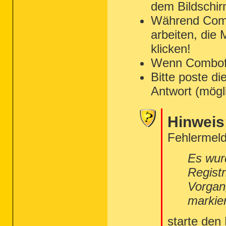
dem Bildschir
Während Combo
arbeiten, die
klicken!
Wenn Combofix 
Bitte poste di
Antwort (mögl
Hinweis
Fehlermeld
Es wur
Regist
Vorgan
markie
starte den