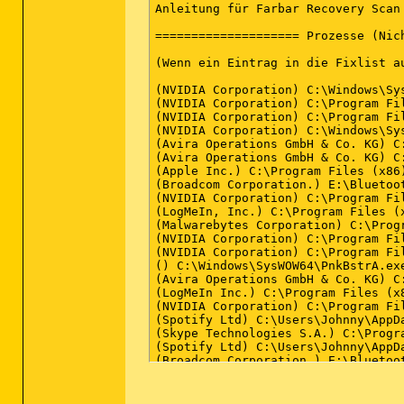
.

Anleitung für Farbar Recovery Scan
:: Proxy Einstellungen zurückgesetz
[HKEY_LOCAL_MACHINE\SOFTWARE\Class
:: Winsock Einstellungen zurückgese
@="1.0"

==================== Prozesse (Nic
:: Chrome Richtlinien gelöscht

.

[HKEY_LOCAL_MACHINE\SOFTWARE\Class
(Wenn ein Eintrag in die Fixlist a
########## EOF - C:\AdwCleaner\Adw
@="ShockwaveFlash.ShockwaveFlash"

.

(NVIDIA Corporation) C:\Windows\Sys
[HKEY_LOCAL_MACHINE\SOFTWARE\Class
(NVIDIA Corporation) C:\Program Fi
@Denied: (A 2) (Everyone)

(NVIDIA Corporation) C:\Program Fi
@="Macromedia Flash Factory Object"
(NVIDIA Corporation) C:\Windows\Sys
.

(Avira Operations GmbH & Co. KG) C
[HKEY_LOCAL_MACHINE\SOFTWARE\Class
(Avira Operations GmbH & Co. KG) C
@="c:\\Windows\\SysWOW64\\Macromed\
(Apple Inc.) C:\Program Files (x86
"ThreadingModel"="Apartment"

(Broadcom Corporation.) E:\Bluetoot
.

(NVIDIA Corporation) C:\Program Fi
[HKEY_LOCAL_MACHINE\SOFTWARE\Class
(LogMeIn, Inc.) C:\Program Files (
@="FlashFactory.FlashFactory.1"

(Malwarebytes Corporation) C:\Prog
.

(NVIDIA Corporation) C:\Program Fi
[HKEY_LOCAL_MACHINE\SOFTWARE\Class
(NVIDIA Corporation) C:\Program Fi
@="c:\\Windows\\SysWOW64\\Macromed\
() C:\Windows\SysWOW64\PnkBstrA.exe
.

(Avira Operations GmbH & Co. KG) C
[HKEY_LOCAL_MACHINE\SOFTWARE\Class
(LogMeIn Inc.) C:\Program Files (x8
@="{D27CDB6B-AE6D-11cf-96B8-4445535
(NVIDIA Corporation) C:\Program Fi
.

(Spotify Ltd) C:\Users\Johnny\AppD
[HKEY_LOCAL_MACHINE\SOFTWARE\Class
(Skype Technologies S.A.) C:\Progr
@="1.0"

(Spotify Ltd) C:\Users\Johnny\AppDa
.

(Broadcom Corporation.) E:\Bluetoot
[HKEY_LOCAL_MACHINE\SOFTWARE\Class
(Avira Operations GmbH & Co. KG) C
@="FlashFactory.FlashFactory"

(Apple Inc.) C:\Program Files (x86)
.

(LogMeIn Inc.) C:\Program Files (x