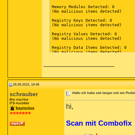
Memory Modules Detected: 0

(No malicious items detected)

Registry Keys Detected: 0

(No malicious items detected)

Registry Values Detected: 0

(No malicious items detected)

Registry Data Items Detected: 0

(No malicious items detected)

__________________
Folders Detected: 0

(No malicious items detected)

Files Detected: 0

(No malicious items detected)

26.09.2015, 19:48
Physical Sectors Detected: 0

(No malicious items detected)

schrauber
Hallo ich habe seit langer zeit ein Prob
the machine
(end)

TB-Ausbilder
hi,
Scan mit Combofix