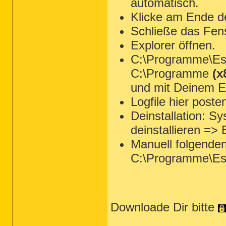
automatisch.
Nach Suchlauf: 1.560.924.160 Bytes 
Klicke am Ende d
.

- - End Of File - - 3537FCDABE8C07F
Schließe das Fen
A36C5E4F47E84449FF07ED3517B43A31

Explorer öffnen.
C:\Programme\Ese
C:\Programme
(x
und mit Deinem Ed
Logfile hier poste
Deinstallation: 
deinstallieren =>
Manuell folgende
C:\Programme\Es
Downloade Dir bitte