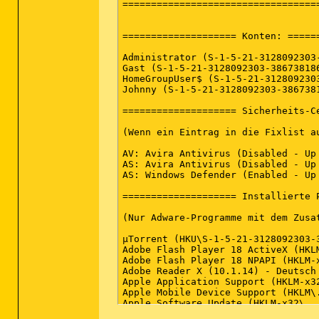
(Malwarebytes Corporation) C:\Prog
===================================
==================== Konten: ======
Administrator (S-1-5-21-3128092303
Gast (S-1-5-21-3128092303-38673818
HomeGroupUser$ (S-1-5-21-312809230
Johnny (S-1-5-21-3128092303-386738
==================== Sicherheits-Ce
(Wenn ein Eintrag in die Fixlist au
AV: Avira Antivirus (Disabled - Up
AS: Avira Antivirus (Disabled - Up
AS: Windows Defender (Enabled - Up
==================== Installierte P
(Nur Adware-Programme mit dem Zusa
µTorrent (HKU\S-1-5-21-3128092303-
Adobe Flash Player 18 ActiveX (HKL
Adobe Flash Player 18 NPAPI (HKLM-
Adobe Reader X (10.1.14) - Deutsch
Apple Application Support (HKLM-x3
Apple Mobile Device Support (HKLM\
Apple Software Update (HKLM-x32\..
Arma 2 (HKLM-x32\...\Steam App 339