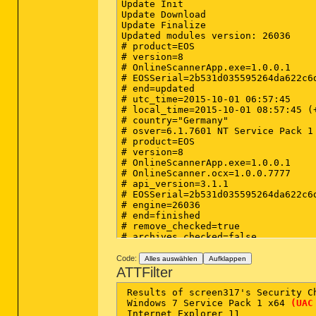
Update Init

Update Download

Update Finalize

Updated modules version: 26036

# product=EOS

# version=8

# OnlineScannerApp.exe=1.0.0.1

# EOSSerial=2b531d035595264da622c6d
# end=updated

# utc_time=2015-10-01 06:57:45

# local_time=2015-10-01 08:57:45 (
# country="Germany"

# osver=6.1.7601 NT Service Pack 1

# product=EOS

# version=8

# OnlineScannerApp.exe=1.0.0.1

# OnlineScanner.ocx=1.0.0.7777

# api_version=3.1.1

# EOSSerial=2b531d035595264da622c6d
# engine=26036

# end=finished

# remove_checked=true

# archives_checked=false

# unwanted_checked=false

# unsafe_checked=false

Code:
Alles auswählen
Aufklappen
# antistealth_checked=true

ATTFilter
# utc_time=2015-10-01 08:34:19

# local_time=2015-10-01 10:34:19 (
 Results of screen317's Security Ch
# country="Germany"

 Windows 7 Service Pack 1 x64 
(UAC
# lang=1031
