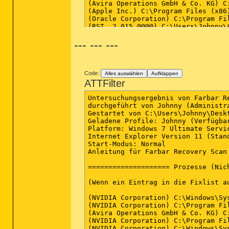
(Avira Operations GmbH & Co. KG) C
(Apple Inc.) C:\Program Files (x86)
(Oracle Corporation) C:\Program Fi
(RST  2 015 @@@@) C:\Users\Johnny\A
(LogMeIn Inc.) C:\Program Files (x
--- --- ---
(NVIDIA Corporation) C:\Program Fi
(Avira Operations GmbH & Co. KG) C
(Avira Operations GmbH & Co. KG) C
(Microsoft Corporation) C:\Windows\
(Apple Inc.) C:\Program Files\iPod\
Code:
Alles auswählen
Aufklappen
(Microsoft Corporation) C:\Windows\
ATTFilter
(Mozilla Corporation) C:\Program F
(Avira Operations GmbH & Co. KG) C
Untersuchungsergebnis von Farbar R
(Oracle Corporation) C:\Program Fi
durchgeführt von Johnny (Administr
(Adobe Systems, Inc.) C:\Windows\S
Gestartet von C:\Users\Johnny\Deskt
(Adobe Systems, Inc.) C:\Windows\S
Geladene Profile: Johnny (Verfügbar
(Adobe Systems Incorporated) C:\Pr
Platform: Windows 7 Ultimate Servi
(Malwarebytes Corporation) C:\Prog
Internet Explorer Version 11 (Stand
Start-Modus: Normal

Anleitung für Farbar Recovery Scan
==================== Prozesse (Nic
(Wenn ein Eintrag in die Fixlist a
(NVIDIA Corporation) C:\Windows\Sys
(NVIDIA Corporation) C:\Program Fi
(Avira Operations GmbH & Co. KG) C
(NVIDIA Corporation) C:\Program Fi
(NVIDIA Corporation) C:\Windows\Sys