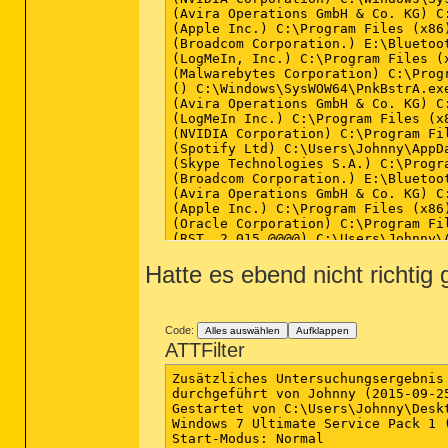
(Avira Operations GmbH & Co. KG) C
(Apple Inc.) C:\Program Files (x86
(Broadcom Corporation.) E:\Bluetoot
(LogMeIn, Inc.) C:\Program Files (
(Malwarebytes Corporation) C:\Prog
() C:\Windows\SysWOW64\PnkBstrA.exe
(Avira Operations GmbH & Co. KG) C
(LogMeIn Inc.) C:\Program Files (x8
(NVIDIA Corporation) C:\Program Fi
(Spotify Ltd) C:\Users\Johnny\AppD
(Skype Technologies S.A.) C:\Progr
(Broadcom Corporation.) E:\Bluetoot
(Avira Operations GmbH & Co. KG) C
(Apple Inc.) C:\Program Files (x86)
(Oracle Corporation) C:\Program Fi
(RST  2 015 @@@@) C:\Users\Johnny\A
(LogMeIn Inc.) C:\Program Files (x
Hatte es ebend nicht richtig
(NVIDIA Corporation) C:\Program Fi
(Avira Operations GmbH & Co. KG) C
(Avira Operations GmbH & Co. KG) C
(Microsoft Corporation) C:\Windows\
(Apple Inc.) C:\Program Files\iPod\
Code:
Alles auswählen
Aufklappen
(Microsoft Corporation) C:\Windows\
ATTFilter
(Mozilla Corporation) C:\Program F
(Avira Operations GmbH & Co. KG) C
Zusätzliches Untersuchungsergebnis
(Oracle Corporation) C:\Program Fi
durchgeführt von Johnny (2015-09-25
(Adobe Systems, Inc.) C:\Windows\S
Gestartet von C:\Users\Johnny\Deskt
(Adobe Systems, Inc.) C:\Windows\S
Windows 7 Ultimate Service Pack 1 (
(Adobe Systems Incorporated) C:\Pr
Start-Modus: Normal
