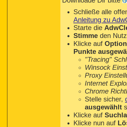
Downloade Dir bitte
Schließe alle of
Anleitung zu Adw
Starte die
AdwCle
Stimme
den Nutz
Klicke auf
Optio
Punkte ausgewä
"Tracing" Sch
Winsock Einst
Proxy Einstel
Internet Explo
Chrome Richtl
Stelle sicher,
ausgewählt
s
Klicke auf
Suchla
Klicke nun auf
Lö