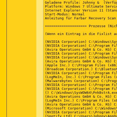
Geladene Profile: Johnny &  (Verfüg
Platform: Windows 7 Ultimate Servi
Internet Explorer Version 11 (Stand
Start-Modus: Normal

Anleitung für Farbar Recovery Scan
==================== Prozesse (Nic
(Wenn ein Eintrag in die Fixlist a
(NVIDIA Corporation) C:\Windows\Sys
(NVIDIA Corporation) C:\Program Fi
(Avira Operations GmbH & Co. KG) C
(NVIDIA Corporation) C:\Program Fi
(NVIDIA Corporation) C:\Windows\Sys
(Avira Operations GmbH & Co. KG) C
(Apple Inc.) C:\Program Files (x86
(Broadcom Corporation.) E:\Bluetoot
(NVIDIA Corporation) C:\Program Fi
(LogMeIn, Inc.) C:\Program Files (
(Malwarebytes Corporation) C:\Prog
(NVIDIA Corporation) C:\Program Fi
(NVIDIA Corporation) C:\Program Fi
() C:\Windows\SysWOW64\PnkBstrA.exe
(Avira Operations GmbH & Co. KG) C
(LogMeIn Inc.) C:\Program Files (x8
(Avira Operations GmbH & Co. KG) C
(Microsoft Corporation) C:\Windows\
(NVIDIA Corporation) C:\Program Fi
(Spotify Ltd) C:\Users\Johnny\AppD