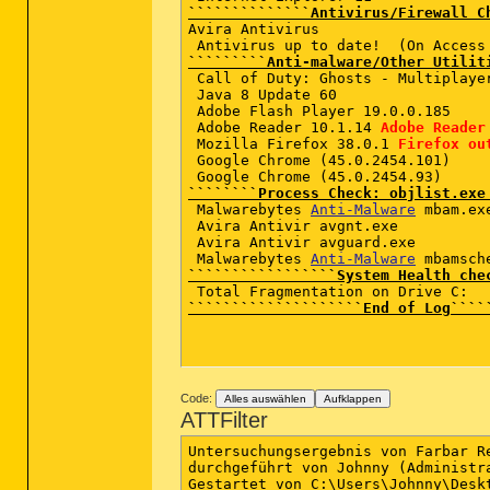
# osver=6.1.7601 NT Service Pack 1

``````````````Antivirus/Firewall C
# compatibility_mode_1=''

Avira Antivirus   

# compatibility_mode=5893 16776573 
 Antivirus up to date!  (On Access
# scanned=335893

`````````Anti-malware/Other Utilit
# found=3

 Call of Duty: Ghosts - Multiplayer
# cleaned=3

 Java 8 Update 60  

# scan_time=5794

 Adobe Flash Player 19.0.0.185  

sh=14CC7632107FA5384583B65FC448FEF
 Adobe Reader 10.1.14 
Adobe Reader
sh=4F82CA5E3F9A594760BB0A0AB7BB77B
 Mozilla Firefox 38.0.1 
Firefox ou
sh=4F82CA5E3F9A594760BB0A0AB7BB77B
 Google Chrome (45.0.2454.101) 

````````Process Check: objlist.exe
 Malwarebytes 
Anti-Malware
 mbam.exe
 Avira Antivir avgnt.exe 

 Avira Antivir avguard.exe 

 Malwarebytes 
Anti-Malware
`````````````````System Health che
````````````````````End of Log````
Code:
Alles auswählen
Aufklappen
ATTFilter
Untersuchungsergebnis von Farbar R
durchgeführt von Johnny (Administr
Gestartet von C:\Users\Johnny\Deskt