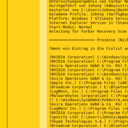
Untersuchungsergebnis von Farbar R
durchgeführt von Johnny (Administr
Gestartet von C:\Users\Johnny\Deskt
Geladene Profile: Johnny (Verfügbar
Platform: Windows 7 Ultimate Servi
Internet Explorer Version 11 (Stand
Start-Modus: Normal

Anleitung für Farbar Recovery Scan
==================== Prozesse (Nic
(Wenn ein Eintrag in die Fixlist a
(NVIDIA Corporation) C:\Windows\Sys
(NVIDIA Corporation) C:\Program Fi
(Avira Operations GmbH & Co. KG) C
(NVIDIA Corporation) C:\Program Fi
(NVIDIA Corporation) C:\Windows\Sys
(Avira Operations GmbH & Co. KG) C
(Apple Inc.) C:\Program Files (x86
(Broadcom Corporation.) E:\Bluetoot
(LogMeIn, Inc.) C:\Program Files (
(Malwarebytes Corporation) C:\Prog
() C:\Windows\SysWOW64\PnkBstrA.exe
(Avira Operations GmbH & Co. KG) C
(LogMeIn Inc.) C:\Program Files (x8
(NVIDIA Corporation) C:\Program Fi
(Spotify Ltd) C:\Users\Johnny\AppD
(Skype Technologies S.A.) C:\Progr
(Broadcom Corporation.) E:\Bluetoot