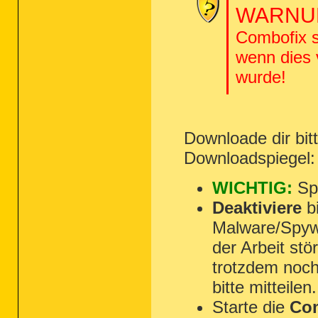
WARNUN
Combofix s
wenn dies
wurde!
Downloade dir bi
Downloadspiegel
WICHTIG:
Spe
Deaktiviere
bi
Malware/Spyw
der Arbeit st
trotzdem noch
bitte mitteilen.
Starte die
Com