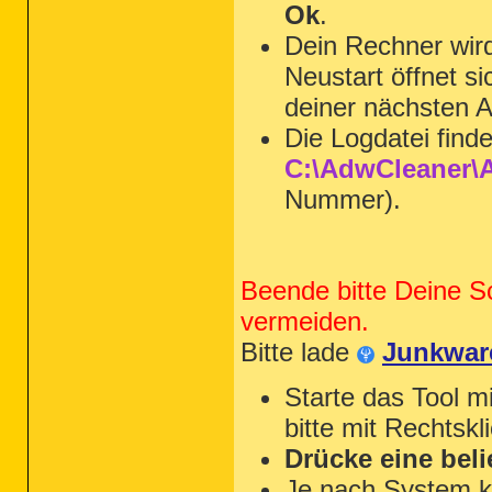
Ok
.
Dein Rechner wi
Neustart öffnet s
deiner nächsten A
Die Logdatei find
C:\AdwCleaner\A
Nummer).
Beende bitte Deine S
vermeiden.
Bitte lade
Junkwar
Starte das Tool m
bitte mit Rechtskl
Drücke eine beli
Je nach System k