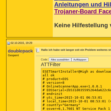
Anleitungen und Hil
Trojaner-Board Fac
Keine Hilfestellung 
02.10.2015, 19:29
doublepack
Hallo ich habe seit langer zeit ein Problem weiteres s
Gesperrt
Code:
Alles auswählen
Aufklappen
ATTFilter
ESETSmartInstaller@High as download
all ok

# product=EOS

# version=8

# OnlineScannerApp.exe=1.0.0.1

# EOSSerial=2b531d035595264da622c6d
# end=init

# utc_time=2015-10-01 06:53:01

# local_time=2015-10-01 08:53:01 (
S2 MBAMService; C:\Program Files (
# country="Germany"

# osver=6.1.7601 NT Service Pack 1
