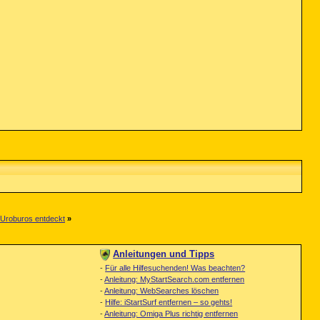
Uroburos entdeckt
»
Anleitungen und Tipps
-
Für alle Hilfesuchenden! Was beachten?
-
Anleitung: MyStartSearch.com entfernen
-
Anleitung: WebSearches löschen
-
Hilfe: iStartSurf entfernen – so gehts!
-
Anleitung: Omiga Plus richtig entfernen