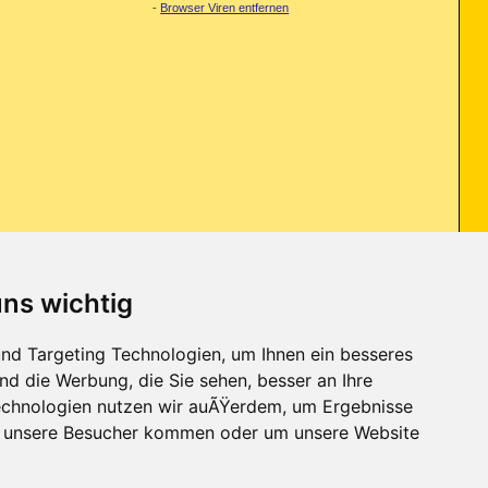
-
Browser Viren entfernen
uns wichtig
nipuliertes Update ein MacBook Pro für den Besitzer irreversibel
nd Targeting Technologien, um Ihnen ein besseres
nd die Werbung, die Sie sehen, besser an Ihre
chnologien nutzen wir auÃŸerdem, um Ergebnisse
r unsere Besucher kommen oder um unsere Website
Kontakt
-
Trojaner-Board
-
Archiv
-
Datenschutzerklärung
-
Nach oben