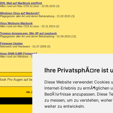
DHL Mail auf MacBook geöffnet
Alles rund um Mac OSX & Linux - 22.05.2015 (3)
Windows Virus auf Macbook?
Plagegeister aller Art und deren Bekämpfung - 21.02.2015 (3)
Virus Werbung Macbook
Alles rund um Mac OSX & Linux - 22.11.2014 (2)
Trojaner dropper.gen, Win XP auf macbook
Plagegeister aller Art und deren Bekämpfung - 01.09.2010 (13)
Firmware Update
Netzwerk und Hardware - 01.07.2009 (5)
Artec DHM-G48R Firmware?
Alles rund um Windows - 04.11.2005 (30)
Ihre PrivatsphÃ¤re ist 
ook Pro Augen auf beim Firmware-Update: Forscher demonstrieren, wie ein ma
Diese Website verwendet Cookies u
Internet-Erlebnis zu ermÃ¶glichen u
Alle Zeitangaben in WEZ +1. Es ist jetzt
13:49
Uhr.
BedÃ¼rfnisse anzupassen. Diese Te
zu messen, um zu verstehen, wohe
weiter zu entwickeln.
Copyright ©2000-2026, Trojaner-Board