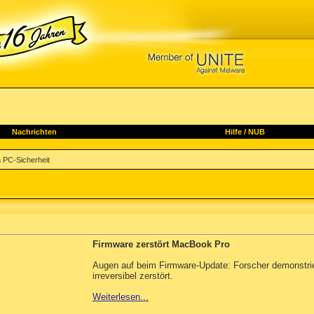
Nachrichten
Hilfe
/
NUB
PC-Sicherheit
Firmware zerstört MacBook Pro
Augen auf beim Firmware-Update: Forscher demonstrie
irreversibel zerstört.
Weiterlesen...