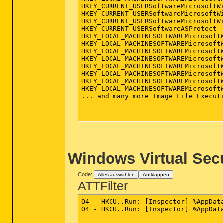
HKEY_CURRENT_USERSoftwareMicrosoftWi
HKEY_CURRENT_USERSoftwareMicrosoftWi
HKEY_CURRENT_USERSoftwareMicrosoftWi
HKEY_CURRENT_USERSoftwareASProtect

HKEY_LOCAL_MACHINESOFTWAREMicrosoft
HKEY_LOCAL_MACHINESOFTWAREMicrosoft
HKEY_LOCAL_MACHINESOFTWAREMicrosoft
HKEY_LOCAL_MACHINESOFTWAREMicrosoft
HKEY_LOCAL_MACHINESOFTWAREMicrosoft
HKEY_LOCAL_MACHINESOFTWAREMicrosoft
HKEY_LOCAL_MACHINESOFTWAREMicrosoft
HKEY_LOCAL_MACHINESOFTWAREMicrosoft
... and many more Image File Executi
Windows Virtual Secu
Code:
Alles auswählen
Aufklappen
ATTFilter
O4 - HKCU..Run: [Inspector] %AppData
O4 - HKCU..Run: [Inspector] %AppData