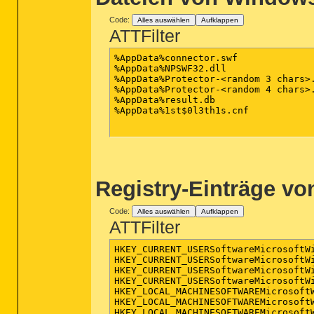
Code:
Alles auswählen
Aufklappen
ATTFilter
%AppData%connector.swf

%AppData%NPSWF32.dll

%AppData%Protector-<random 3 chars>.
%AppData%Protector-<random 4 chars>.
%AppData%result.db

%AppData%1st$0l3th1s.cnf

Registry-Einträge vo
Code:
Alles auswählen
Aufklappen
ATTFilter
HKEY_CURRENT_USERSoftwareMicrosoftW
HKEY_CURRENT_USERSoftwareMicrosoftWi
HKEY_CURRENT_USERSoftwareMicrosoftW
HKEY_CURRENT_USERSoftwareMicrosoftWi
HKEY_LOCAL_MACHINESOFTWAREMicrosoft
HKEY_LOCAL_MACHINESOFTWAREMicrosoft
HKEY_LOCAL_MACHINESOFTWAREMicrosoftW