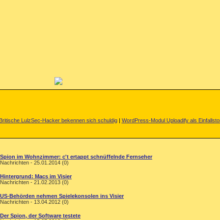
Britische LulzSec-Hacker bekennen sich schuldig
|
WordPress-Modul Uploadify als Einfallsto
Spion im Wohnzimmer: c't ertappt schnüffelnde Fernseher
Nachrichten - 25.01.2014 (0)
Hintergrund: Macs im Visier
Nachrichten - 21.02.2013 (0)
US-Behörden nehmen Spielekonsolen ins Visier
Nachrichten - 13.04.2012 (0)
Der Spion, der Software testete