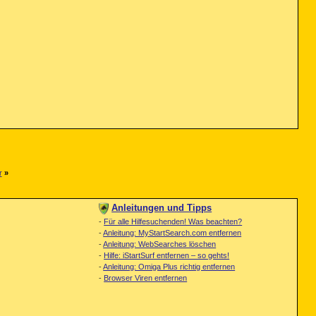
r
»
Anleitungen und Tipps
-
Für alle Hilfesuchenden! Was beachten?
-
Anleitung: MyStartSearch.com entfernen
-
Anleitung: WebSearches löschen
-
Hilfe: iStartSurf entfernen – so gehts!
-
Anleitung: Omiga Plus richtig entfernen
-
Browser Viren entfernen