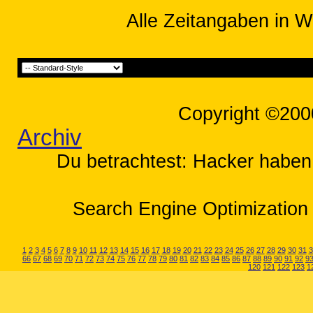
Alle Zeitangaben in W
Copyright ©200
Archiv
Du betrachtest: Hacker haben 
Search Engine Optimization 
1
2
3
4
5
6
7
8
9
10
11
12
13
14
15
16
17
18
19
20
21
22
23
24
25
26
27
28
29
30
31
3
66
67
68
69
70
71
72
73
74
75
76
77
78
79
80
81
82
83
84
85
86
87
88
89
90
91
92
9
120
121
122
123
1