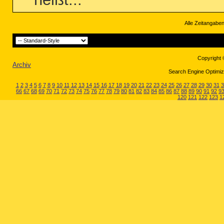
Alle Zeitangaben
Copyright 
Archiv
Search Engine Optimiza
1
2
3
4
5
6
7
8
9
10
11
12
13
14
15
16
17
18
19
20
21
22
23
24
25
26
27
28
29
30
31
3
66
67
68
69
70
71
72
73
74
75
76
77
78
79
80
81
82
83
84
85
86
87
88
89
90
91
92
9
120
121
122
123
1