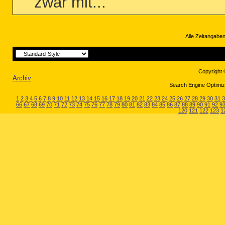
zwar mit...
Alle Zeitangaben
Copyright 
Archiv
Search Engine Optimiza
1
2
3
4
5
6
7
8
9
10
11
12
13
14
15
16
17
18
19
20
21
22
23
24
25
26
27
28
29
30
31
3
66
67
68
69
70
71
72
73
74
75
76
77
78
79
80
81
82
83
84
85
86
87
88
89
90
91
92
9
120
121
122
123
1