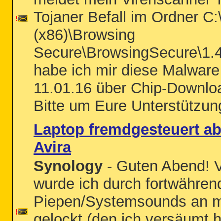
Tojaner Befall im Ordner C:
(x86)\Browsing
Secure\BrowsingSecure\1.4.
habe ich mir diese Malwar
11.01.16 über Chip-Downlo
Bitte um Eure Unterstützun
Laptop fremdgesteuert ab
Avira
Synology
- Guten Abend! 
wurde ich durch fortwähren
Piepen/Systemsounds an m
gelockt (den ich versäumt h