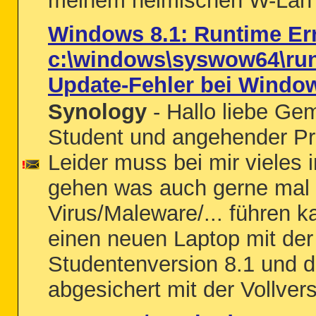
meinem heimischen W-Lan v
Windows 8.1: Runtime Er
c:\windows\syswow64\run
Update-Fehler bei Windo
Synology
- Hallo liebe Gem
Student und angehender Pr
Leider muss bei mir vieles 
gehen was auch gerne mal
Virus/Maleware/... führen k
einen neuen Laptop mit de
Studentenversion 8.1 und 
abgesichert mit der Vollvers