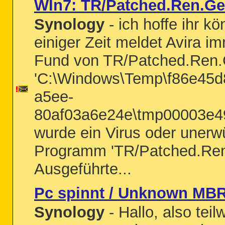
WIn7: TR/Patched.Ren.G
Synology
- ich hoffe ihr kö
einiger Zeit meldet Avira i
Fund von TR/Patched.Ren.G
'C:\Windows\Temp\f86e45d
a5ee-
80af03a6e24e\tmp00003e4
wurde ein Virus oder uner
Programm 'TR/Patched.Ren
Ausgeführte...
Pc spinnt / Unknown MBR 
Synology
- Hallo, also teil