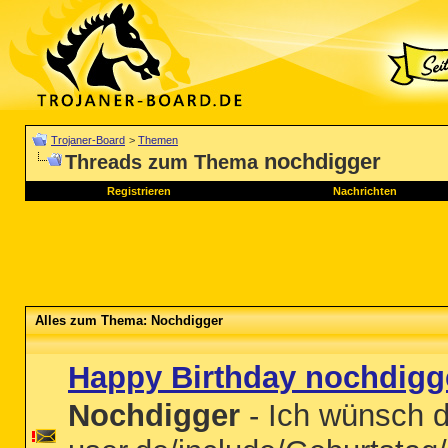
Trojaner-Board
>
Themen
nochdigger
Threads zum Thema
Registrieren
Nachrichten
Alles zum Thema: Nochdigger
Happy Birthday nochdigg
Nochdigger
- Ich wünsch di