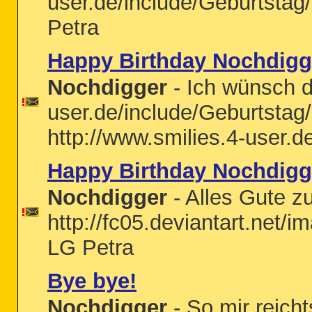
user.de/include/Geburtstag
Petra
Happy Birthday Nochdigg
Nochdigger
- Ich wünsch di
user.de/include/Geburtstag
http://www.smilies.4-user.d
Happy Birthday Nochdigg
Nochdigger
- Alles Gute z
http://fc05.deviantart.net
LG Petra
Bye bye!
Nochdigger
- So mir reich