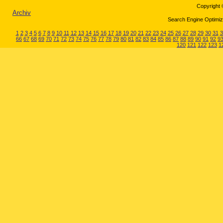
Copyright 
Archiv
Search Engine Optimiza
1
2
3
4
5
6
7
8
9
10
11
12
13
14
15
16
17
18
19
20
21
22
23
24
25
26
27
28
29
30
31
3
66
67
68
69
70
71
72
73
74
75
76
77
78
79
80
81
82
83
84
85
86
87
88
89
90
91
92
9
120
121
122
123
1