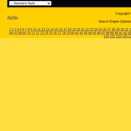
Copyright 
Archiv
Search Engine Optimiza
1
2
3
4
5
6
7
8
9
10
11
12
13
14
15
16
17
18
19
20
21
22
23
24
25
26
27
28
29
30
31
3
66
67
68
69
70
71
72
73
74
75
76
77
78
79
80
81
82
83
84
85
86
87
88
89
90
91
92
9
120
121
122
123
1