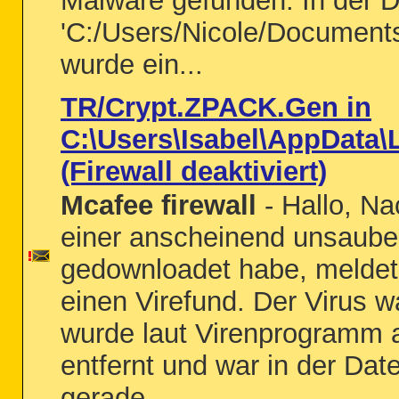
Malware gefunden. In der D
'C:/Users/Nicole/Document
wurde ein...
TR/Crypt.ZPACK.Gen in
C:\Users\Isabel\AppData\
(Firewall deaktiviert)
Mcafee firewall
- Hallo, Na
einer anscheinend unsaube
gedownloadet habe, meldet
einen Virefund. Der Virus w
wurde laut Virenprogramm al
entfernt und war in der Date
gerade...