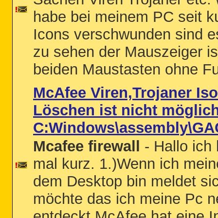
habe bei meinem PC seit k
Icons verschwunden sind es
zu sehen der Mauszeiger is
beiden Maustasten ohne Fun
McAfee Viren,Trojaner Is
Löschen ist nicht möglic
C:Windows\assembly\GAC
Mcafee firewall
- Hallo ic
mal kurz. 1.)Wenn ich mein
dem Desktop bin meldet si
möchte das ich meine Pc neu
entdeckt McAfee hat eine In