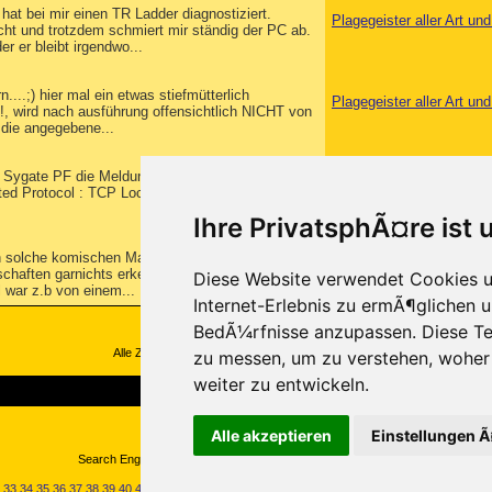
at bei mir einen TR Ladder diagnostiziert.
Plagegeister aller Art u
ht und trotzdem schmiert mir ständig der PC ab.
r er bleibt irgendwo...
....;) hier mal ein etwas stiefmütterlich
Plagegeister aller Art u
!!, wird nach ausführung offensichtlich NICHT von
 die angegebene...
n Sygate PF die Meldung das sich die Datei
Plagegeister aller Art u
ated Protocol : TCP Local Address : 80.131.237.15
Ihre PrivatsphÃ¤re ist 
 auch solche komischen Mails bekommen.Hab sie
Plagegeister aller Art u
nschaften garnichts erkennen.Ausser das sie von
Diese Website verwendet Cookies u
 war z.b von einem...
Internet-Erlebnis zu ermÃ¶glichen u
BedÃ¼rfnisse anzupassen. Diese Te
Alle Zeitangaben in WEZ +1. Es ist jetzt
20:28
Uhr.
zu messen, um zu verstehen, wohe
weiter zu entwickeln.
Copyright ©2000-2026, Trojaner-Board
Alle akzeptieren
Einstellungen 
Search Engine Optimization by vBSEO ©2011, Crawlability, Inc.
33
34
35
36
37
38
39
40
41
42
43
44
45
46
47
48
49
50
51
52
53
54
55
56
57
58
59
60
61
6