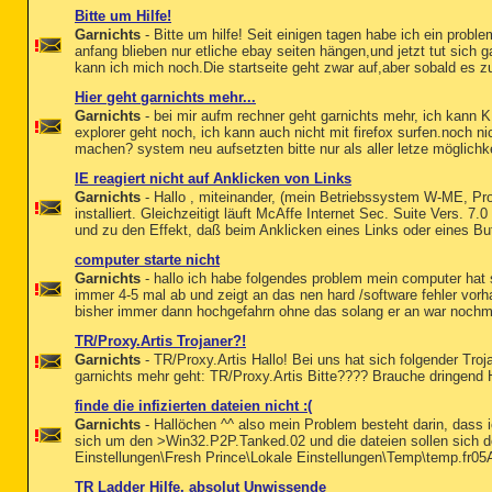
Bitte um Hilfe!
Garnichts
- Bitte um hilfe! Seit einigen tagen habe ich ein prob
anfang blieben nur etliche ebay seiten hängen,und jetzt tut sich
kann ich mich noch.Die startseite geht zwar auf,aber sobald es 
Hier geht garnichts mehr...
Garnichts
- bei mir aufm rechner geht garnichts mehr, ich kann 
explorer geht noch, ich kann auch nicht mit firefox surfen.noch nic
machen? system neu aufsetzten bitte nur als aller letze möglichke
IE reagiert nicht auf Anklicken von Links
Garnichts
- Hallo , miteinander, (mein Betriebssystem W-ME, Pr
installiert. Gleichzeitigt läuft McAffe Internet Sec. Suite Vers. 7.
und zu den Effekt, daß beim Anklicken eines Links oder eines Butt
computer starte nicht
Garnichts
- hallo ich habe folgendes problem mein computer hat s
immer 4-5 mal ab und zeigt an das nen hard /software fehler vorh
bisher immer dann hochgefahrn ohne das solang er an war nochma
TR/Proxy.Artis Trojaner?!
Garnichts
- TR/Proxy.Artis Hallo! Bei uns hat sich folgender Troj
garnichts mehr geht: TR/Proxy.Artis Bitte???? Brauche dringend
finde die infizierten dateien nicht :(
Garnichts
- Hallöchen ^^ also mein Problem besteht darin, dass ic
sich um den >Win32.P2P.Tanked.02 und die dateien sollen sich 
Einstellungen\Fresh Prince\Lokale Einstellungen\Temp\temp.fr05A2
TR Ladder Hilfe, absolut Unwissende