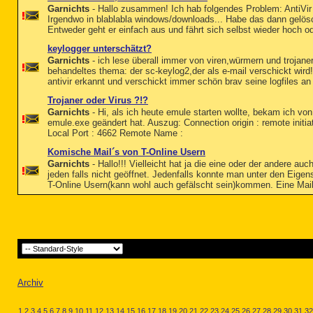
Garnichts
- Hallo zusammen! Ich hab folgendes Problem: AntiVir h
Irgendwo in blablabla windows/downloads... Habe das dann gelösc
Entweder geht er einfach aus und fährt sich selbst wieder hoch ode
keylogger unterschätzt?
Garnichts
- ich lese überall immer von viren,würmern und trojanern
behandeltes thema: der sc-keylog2,der als e-mail verschickt wird
antivir erkannt und verschickt immer schön brav seine logfiles an
Trojaner oder Virus ?!?
Garnichts
- Hi, als ich heute emule starten wollte, bekam ich vo
emule.exe geändert hat. Auszug: Connection origin : remote initi
Local Port : 4662 Remote Name :
Komische Mail´s von T-Online Usern
Garnichts
- Hallo!!! Vielleicht hat ja die eine oder der andere
jeden falls nicht geöffnet. Jedenfalls konnte man unter den Eige
T-Online Usern(kann wohl auch gefälscht sein)kommen. Eine Mail
Archiv
1
2
3
4
5
6
7
8
9
10
11
12
13
14
15
16
17
18
19
20
21
22
23
24
25
26
27
28
29
30
31
32