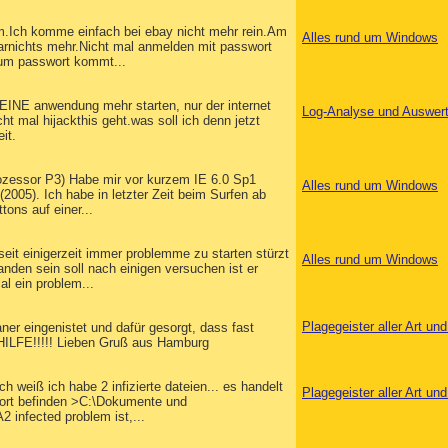
lem.Ich komme einfach bei ebay nicht mehr rein.Am
Alles rund um Windows
 garnichts mehr.Nicht mal anmelden mit passwort
zum passwort kommt...
KEINE anwendung mehr starten, nur der internet
Log-Analyse und Auswer
ht mal hijackthis geht.was soll ich denn jetzt
it.
ozessor P3) Habe mir vor kurzem IE 6.0 Sp1
Alles rund um Windows
0 (2005). Ich habe in letzter Zeit beim Surfen ab
ons auf einer...
eit einigerzeit immer problemme zu starten stürzt
Alles rund um Windows
anden sein soll nach einigen versuchen ist er
l ein problem...
Plagegeister aller Art u
aner eingenistet und dafür gesorgt, dass fast
 HILFE!!!!! Lieben Gruß aus Hamburg
h weiß ich habe 2 infizierte dateien... es handelt
Plagegeister aller Art u
dort befinden >C:\Dokumente und
 infected problem ist,...