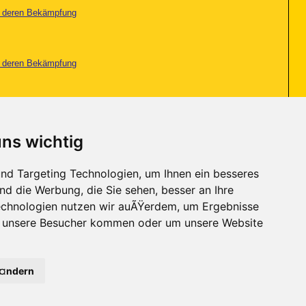
nd deren Bekämpfung
nd deren Bekämpfung
nd deren Bekämpfung
uns wichtig
nd deren Bekämpfung
nd Targeting Technologien, um Ihnen ein besseres
nd die Werbung, die Sie sehen, besser an Ihre
Seite 6 von 6
«
Erste
<
4
5
6
chnologien nutzen wir auÃŸerdem, um Ergebnisse
r unsere Besucher kommen oder um unsere Website
Kontakt
-
Trojaner-Board
-
Archiv
-
Datenschutzerklärung
-
Nach oben
Ã¤ndern
2
63
64
65
66
67
68
69
70
71
72
73
74
75
76
77
78
79
80
81
82
83
84
85
86
87
88
89
90